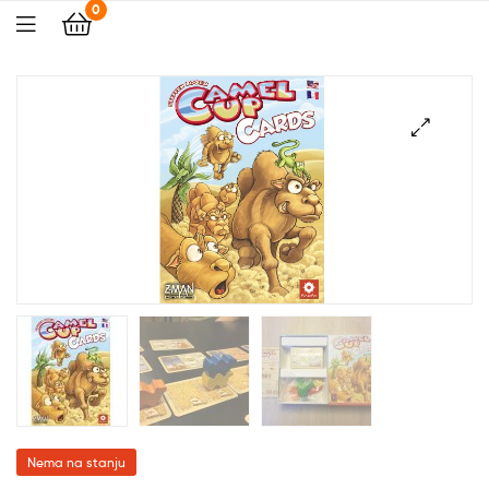
0
🔍
Nema na stanju