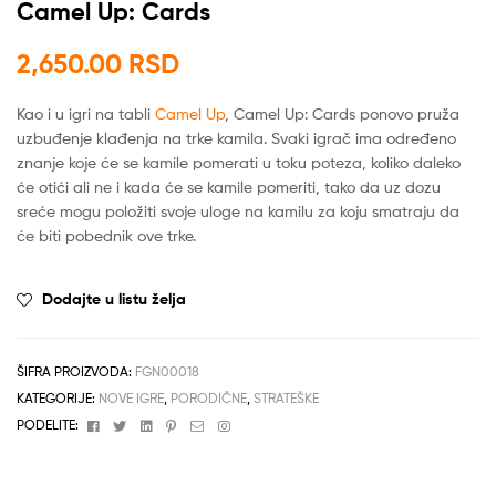
Camel Up: Cards
2,650.00
RSD
Kao i u igri na tabli
Camel Up
, Camel Up: Cards ponovo pruža
uzbuđenje klađenja na trke kamila. Svaki igrač ima određeno
znanje koje će se kamile pomerati u toku poteza, koliko daleko
će otići ali ne i kada će se kamile pomeriti, tako da uz dozu
sreće mogu položiti svoje uloge na kamilu za koju smatraju da
će biti pobednik ove trke.
Dodajte u listu želja
ŠIFRA PROIZVODA:
FGN00018
KATEGORIJE:
NOVE IGRE
,
PORODIČNE
,
STRATEŠKE
Facebook
Twitter
Linkedin
Pinterest
Email
Instagram
PODELITE: