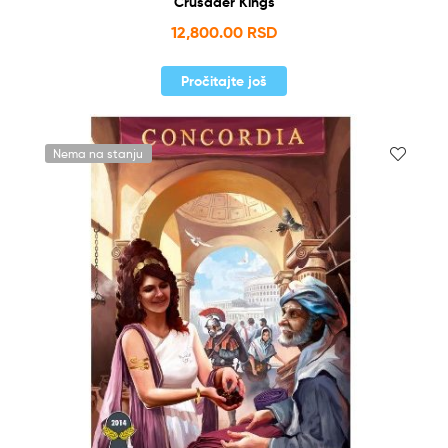
Crusader Kings
12,800.00
RSD
Pročitajte još
Nema na stanju