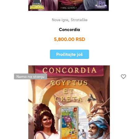
,
Nove igre
Strateške
Concordia
5,800.00
RSD
Pročitajte još
Nema na stanju