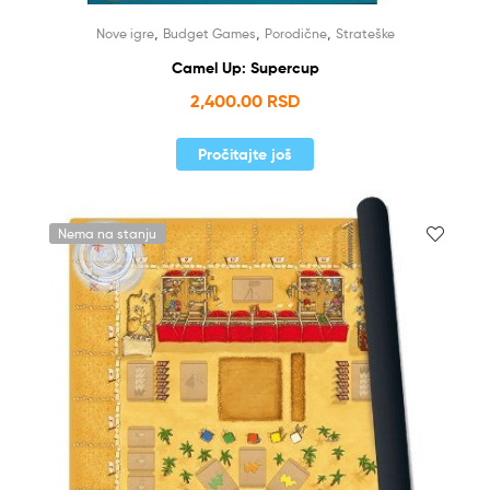
,
,
,
Nove igre
Budget Games
Porodične
Strateške
Camel Up: Supercup
2,400.00
RSD
Pročitajte još
Nema na stanju