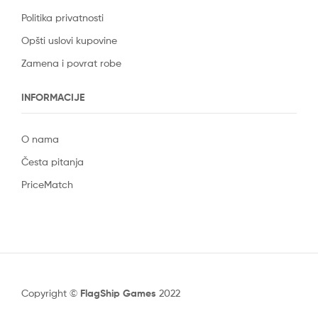
Politika privatnosti
Opšti uslovi kupovine
Zamena i povrat robe
INFORMACIJE
O nama
Česta pitanja
PriceMatch
Copyright ©
FlagShip Games
2022