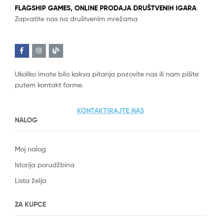
FLAGSHIP GAMES, ONLINE PRODAJA DRUŠTVENIH IGARA
Zapratite nas na društvenim mrežama
Ukoliko imate bilo kakva pitanja pozovite nas ili nam pišite
putem kontakt forme.
KONTAKTIRAJTE NAS
NALOG
Moj nalog
Istorija porudžbina
Lista želja
ZA KUPCE