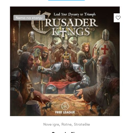
Nema na stanju
,
,
Nove igre
Ratne
Strateške