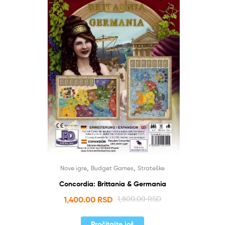
,
,
Nove igre
Budget Games
Strateške
Concordia: Brittania & Germania
1,400.00
RSD
1,800.00
RSD
Pročitajte još