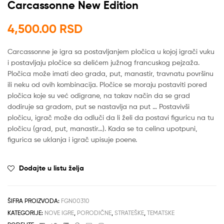
Carcassonne New Edition
4,500.00
RSD
Carcassonne je igra sa postavljanjem pločica u kojoj igrači vuku
i postavljaju pločice sa delićem južnog francuskog pejzaža.
Pločica može imati deo grada, put, manastir, travnatu površinu
ili neku od ovih kombinacija. Pločice se moraju postaviti pored
pločica koje su već odigrane, na takav način da se grad
dodiruje sa gradom, put se nastavlja na put … Postavivši
pločicu, igrač može da odluči da li želi da postavi figuricu na tu
pločicu (grad, put, manastir…). Kada se ta celina upotpuni,
figurica se uklanja i igrač upisuje poene.
Dodajte u listu želja
ŠIFRA PROIZVODA:
FGN00310
KATEGORIJE:
NOVE IGRE
,
PORODIČNE
,
STRATEŠKE
,
TEMATSKE