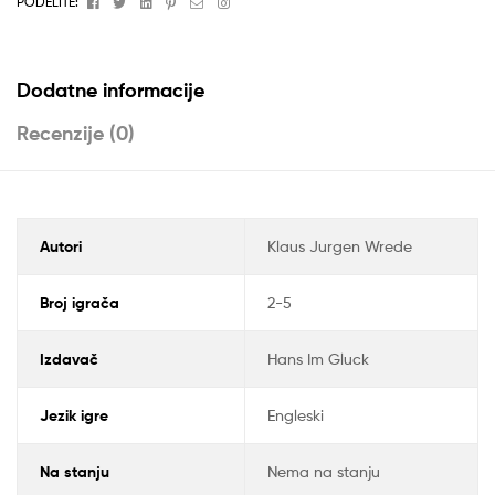
Facebook
Twitter
Linkedin
Pinterest
Email
Instagram
PODELITE:
Dodatne informacije
Recenzije (0)
Autori
Klaus Jurgen Wrede
Broj igrača
2-5
Izdavač
Hans Im Gluck
Jezik igre
Engleski
Na stanju
Nema na stanju