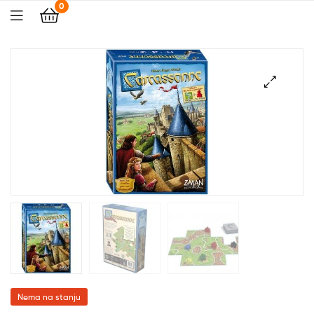
0
🔍
Nema na stanju