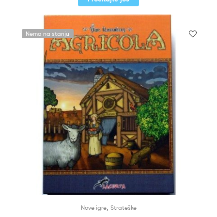
Nema na stanju
,
Nove igre
Strateške