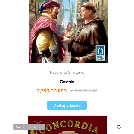
,
Nove igre
Strateške
Colonia
2,250.00
RSD
6,000.00
RSD
Dodaj u korpu
Nema na stanju