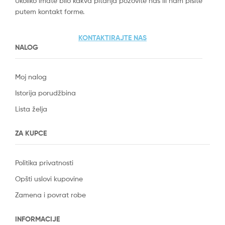
Ukoliko imate bilo kakva pitanja pozovite nas ili nam pišite
putem kontakt forme.
KONTAKTIRAJTE NAS
NALOG
Moj nalog
Istorija porudžbina
Lista želja
ZA KUPCE
Politika privatnosti
Opšti uslovi kupovine
Zamena i povrat robe
INFORMACIJE