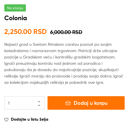
Na stanju
Colonia
2,250.00
RSD
6,000.00
RSD
Najveći grad u Svetom Rimskom carstvu poznat po svojim
katedralama i raznoraznom trgovinom. Patriciji drže uticajne
pozicije u Gradskom veću i kontrolišu gradskim bogatstvom.
Igrači preuzimaju kontrolu nad jednom od porodica i
pokušavaju da je dovedu do najuticajnije pozicije, skuplkajući
relikvije. Igrači moraju da proizvode i prodaju svoja dobra. Igrač
sa kolekcijom najskupljih relikvija je pobednik ove igre.
Dodaj u korpu
Dodajte u listu želja