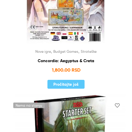
,
,
Nove igre
Budget Games
Strateške
Concordia: Aegyptus & Creta
1,800.00
RSD
Pročitajte još
Nema na stanju