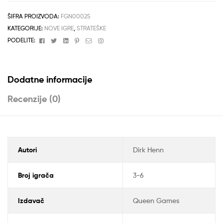
ŠIFRA PROIZVODA:
FGN00025
KATEGORIJE:
NOVE IGRE
,
STRATEŠKE
Facebook
Twitter
Linkedin
Pinterest
Email
Instagram
PODELITE:
Dodatne informacije
Recenzije (0)
Autori
Dirk Henn
Broj igrača
3-6
Izdavač
Queen Games