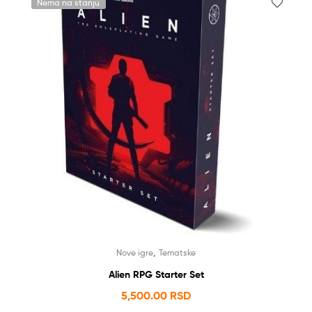
Nema na stanju
,
Nove igre
Tematske
Alien RPG Starter Set
5,500.00
RSD