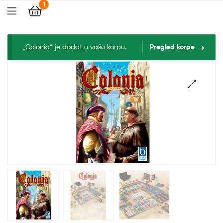
1
„Colonia“ je dodat u vašu korpu.
Pregled korpe
🔍