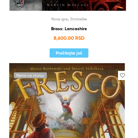
,
Nove igre
Strateške
Brass: Lancashire
8,600.00
RSD
Pročitajte još
Nema na stanju