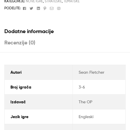
KATEGORIJE:
NOVE IGRE
,
STRATEŠKE
,
TEMATSKE
Facebook
Twitter
Linkedin
Pinterest
Email
Instagram
PODELITE:
Dodatne informacije
Recenzije (0)
Autori
Sean Fletcher
Broj igrača
3-6
Izdavač
The OP
Jezik igre
Engleski