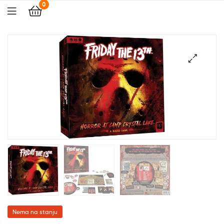
0
🔍
Nema na stanju