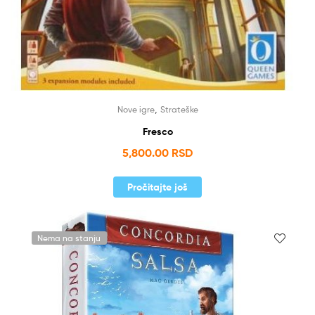
,
Nove igre
Strateške
Fresco
5,800.00
RSD
Pročitajte još
Nema na stanju