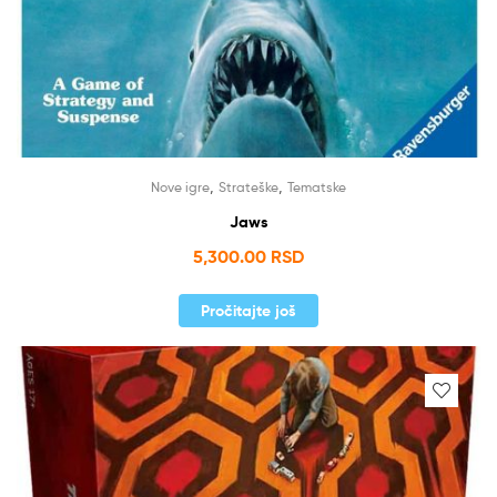
,
,
Nove igre
Strateške
Tematske
Jaws
5,300.00
RSD
Pročitajte još