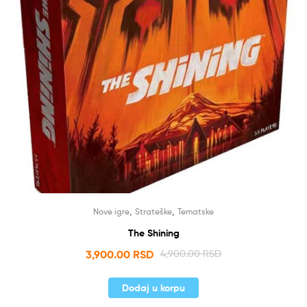
,
,
Nove igre
Strateške
Tematske
The Shining
3,900.00
RSD
4,900.00
RSD
Dodaj u korpu