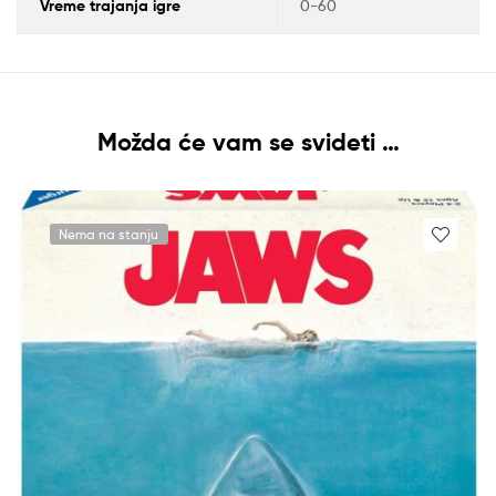
Vreme trajanja igre
0-60
Možda će vam se svideti …
Nema na stanju