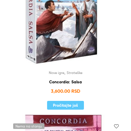
,
Nove igre
Strateške
Concordia: Salsa
3,600.00
RSD
Pročitajte još
Nema na stanju