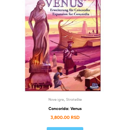
,
Nove igre
Strateške
Concorida: Venus
3,800.00
RSD