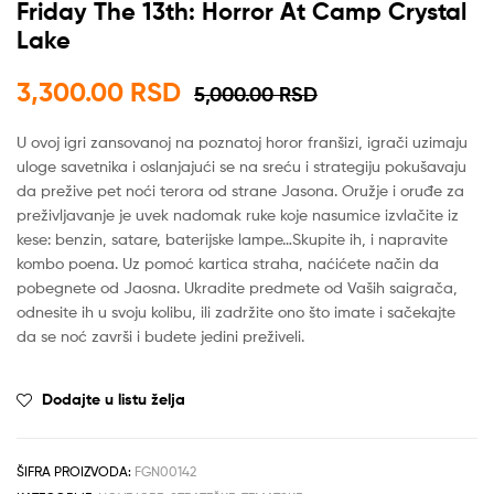
Friday The 13th: Horror At Camp Crystal
Lake
3,300.00
RSD
5,000.00
RSD
U ovoj igri zansovanoj na poznatoj horor franšizi, igrači uzimaju
uloge savetnika i oslanjajući se na sreću i strategiju pokušavaju
da prežive pet noći terora od strane Jasona. Oružje i oruđe za
preživljavanje je uvek nadomak ruke koje nasumice izvlačite iz
kese: benzin, satare, baterijske lampe…Skupite ih, i napravite
kombo poena. Uz pomoć kartica straha, naćićete način da
pobegnete od Jaosna. Ukradite predmete od Vaših saigrača,
odnesite ih u svoju kolibu, ili zadržite ono što imate i sačekajte
da se noć završi i budete jedini preživeli.
Dodajte u listu želja
ŠIFRA PROIZVODA:
FGN00142