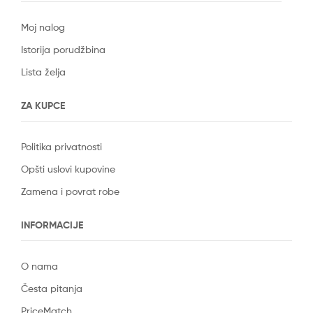
Moj nalog
Istorija porudžbina
Lista želja
ZA KUPCE
Politika privatnosti
Opšti uslovi kupovine
Zamena i povrat robe
INFORMACIJE
O nama
Česta pitanja
PriceMatch