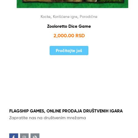
,
,
Kocke
Korišćene igre
Porodične
Zooloretto Dice Game
2,000.00
RSD
Pročitajte još
FLAGSHIP GAMES, ONLINE PRODAJA DRUŠTVENIH IGARA
Zapratite nas na društvenim mrežama