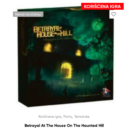
KORIŠĆENA IGRA
Nema na stanju
,
,
Korišćene igre
Party
Tematske
Betrayal At The House On The Haunted Hill