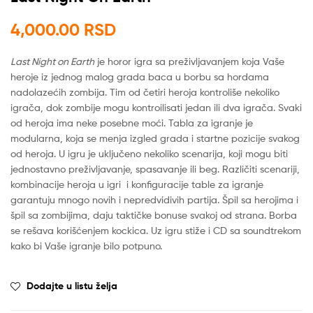
4,000.00
RSD
Last Night on Earth
je horor igra sa preživljavanjem koja Vaše
heroje iz jednog malog grada baca u borbu sa hordama
nadolazećih zombija. Tim od četiri heroja kontroliše nekoliko
igrača, dok zombije mogu kontroilisati jedan ili dva igrača. Svaki
od heroja ima neke posebne moći. Tabla za igranje je
modularna, koja se menja izgled grada i startne pozicije svakog
od heroja. U igru je uključeno nekoliko scenarija, koji mogu biti
jednostavno preživljavanje, spasavanje ili beg. Različiti scenariji,
kombinacije heroja u igri i konfiguracije table za igranje
garantuju mnogo novih i nepredvidivih partija. Špil sa herojima i
špil sa zombijima, daju taktičke bonuse svakoj od strana. Borba
se rešava korišćenjem kockica. Uz igru stiže i CD sa soundtrekom
kako bi Vaše igranje bilo potpuno.
Dodajte u listu želja