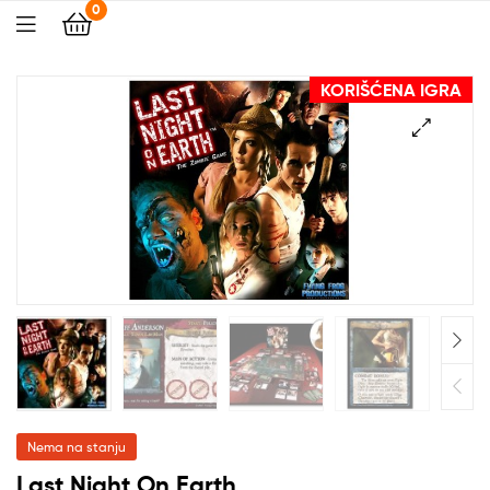
0
KORIŠĆENA IGRA
🔍
Nema na stanju
Last Night On Earth