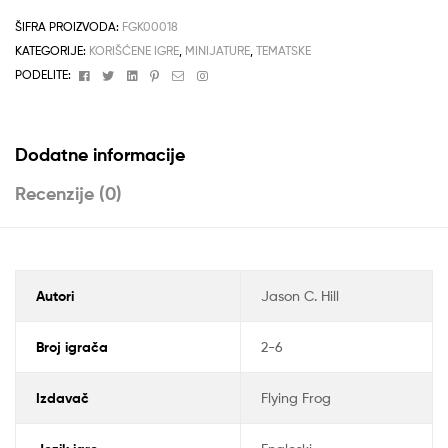
ŠIFRA PROIZVODA:
FGK00018
KATEGORIJE:
KORIŠĆENE IGRE
,
MINIJATURE
,
TEMATSKE
Facebook
Twitter
Linkedin
Pinterest
Email
Instagram
PODELITE:
Dodatne informacije
Recenzije (0)
Autori
Jason C. Hill
Broj igrača
2-6
Izdavač
Flying Frog