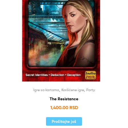
,
,
Igre sa kartama
Korišćene igre
Party
The Resistance
1,400.00
RSD
Pročitajte još