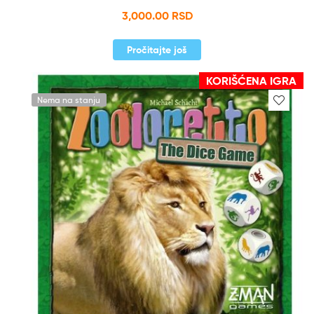
3,000.00
RSD
Pročitajte još
KORIŠĆENA IGRA
Nema na stanju