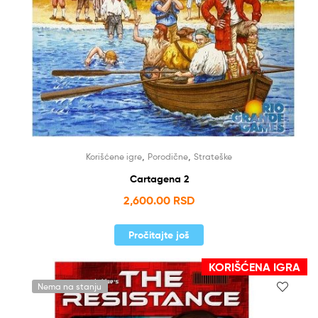
,
,
Korišćene igre
Porodične
Strateške
Cartagena 2
2,600.00
RSD
Pročitajte još
KORIŠĆENA IGRA
Nema na stanju