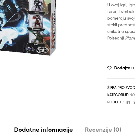
U ovoj igri, i
teren i simbol
pomeraju svoju
stekli prednos
unikatne spos
Polsednji
Plan
Dodajte u l
ŠIFRA PROIZVO
KATEGORIJE:
NO
Fa
PODELITE:
Dodatne informacije
Recenzije (0)