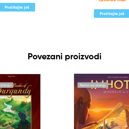
Pročitajte još
Pročitajte još
Povezani proizvodi
stanju
Nema na stanju