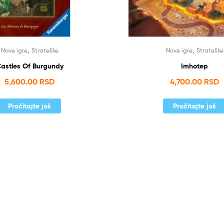
,
,
Nove igre
Strateške
Nove igre
Strateške
astles Of Burgundy
Imhotep
5,600.00
RSD
4,700.00
RSD
Pročitajte još
Pročitajte još