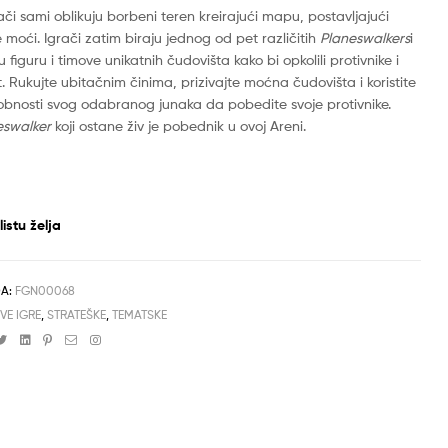
grači sami oblikuju borbeni teren kreirajući mapu, postavljajući
e moći. Igrači zatim biraju jednog od pet različitih
Planeswalkers
i
 figuru i timove unikatnih čudovišta kako bi opkolili protivnike i
t. Rukujte ubitačnim činima, prizivajte moćna čudovišta i koristite
obnosti svog odabranog junaka da pobedite svoje protivnike.
eswalker
koji ostane živ je pobednik u ovoj Areni.
istu želja
DA:
FGN00068
VE IGRE
,
STRATEŠKE
,
TEMATSKE
cebook
Twitter
Linkedin
Pinterest
Email
Instagram