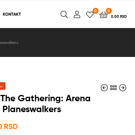
0
0
KONTAKT
0.00
RSD
eswalkers
ju
The Gathering: Arena
 Planeswalkers
17,000.00
RSD
4,400.00
RSD
3,500.00
RSD
00
RSD