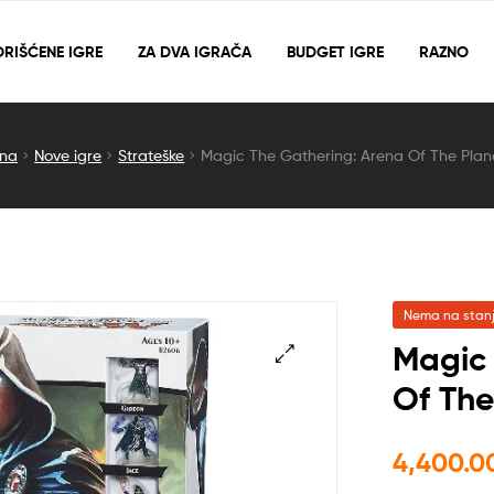
RIŠĆENE IGRE
ZA DVA IGRAČA
BUDGET IGRE
RAZNO
tna
Nove igre
Strateške
Magic The Gathering: Arena Of The Plan
Nema na stan
Magic 
Of The
🔍
4,400.