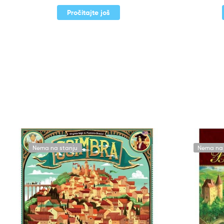
Pročitajte još
Nema na stanju
Nema na 