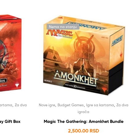
Nema na stanju
,
,
,
,
kartama
Za dva
Nove igre
Budget Games
Igre sa kartama
Za dva
igrača
y Gift Box
Magic The Gathering: Amonkhet Bundle
2,500.00
RSD