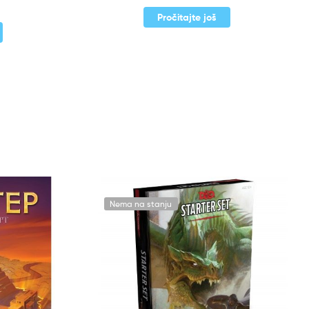
Pročitajte još
Nema na stanju