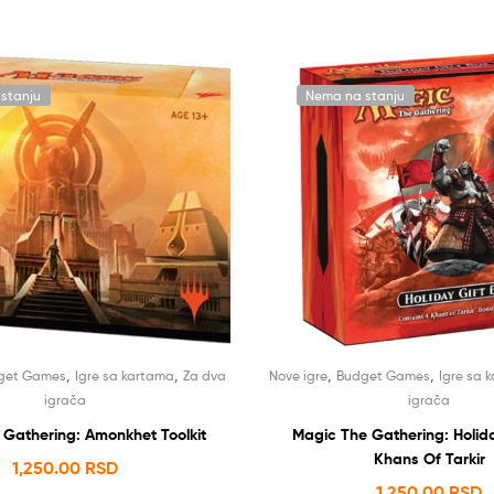
stanju
Nema na stanju
,
,
,
,
get Games
Igre sa kartama
Za dva
Nove igre
Budget Games
Igre sa 
igrača
igrača
 Gathering: Amonkhet Toolkit
Magic The Gathering: Holida
Khans Of Tarkir
1,250.00
RSD
1,250.00
RSD