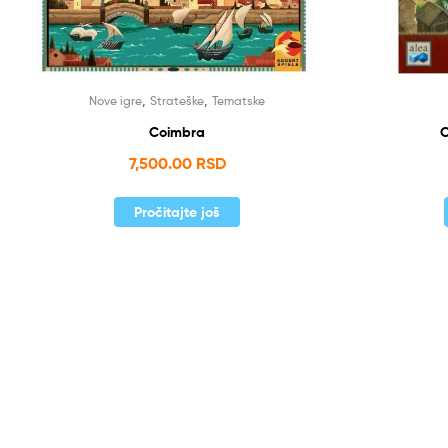
,
,
Nove igre
Strateške
Tematske
Coimbra
C
7,500.00
RSD
Pročitajte još