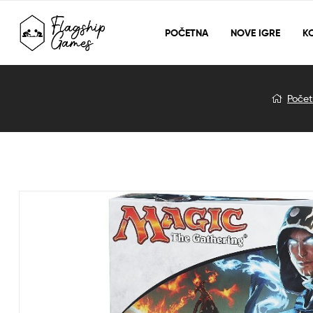
POČETNA
NOVE IGRE
KO
Blog
Poče
Detail