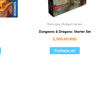
,
Nove igre
Budget Games
Dungeons & Dragons: Starter Set
2,300.00
RSD
Pročitajte još