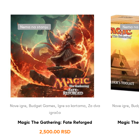
Nema na stanju
Nema na 
,
,
,
,
Nove igre
Budget Games
Igre sa kartama
Za dva
Nove igre
Bud
igrača
Magic The Gathering: Fate Reforged
Magic The
2,500.00
RSD