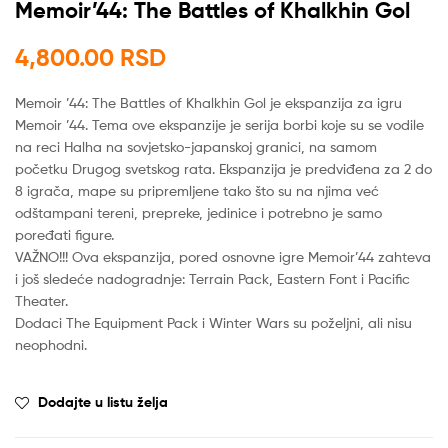
Memoir’44: The Battles of Khalkhin Gol
4,800.00
RSD
Memoir ’44: The Battles of Khalkhin Gol je ekspanzija za igru
Memoir ’44. Tema ove ekspanzije je serija borbi koje su se vodile
na reci Halha na sovjetsko-japanskoj granici, na samom
početku Drugog svetskog rata. Ekspanzija je predviđena za 2 do
8 igrača, mape su pripremljene tako što su na njima već
odštampani tereni, prepreke, jedinice i potrebno je samo
poređati figure.
VAŽNO!!! Ova ekspanzija, pored osnovne igre Memoir’44 zahteva
i još sledeće nadogradnje: Terrain Pack, Eastern Font i Pacific
Theater.
Dodaci The Equipment Pack i Winter Wars su poželjni, ali nisu
neophodni.
Dodajte u listu želja