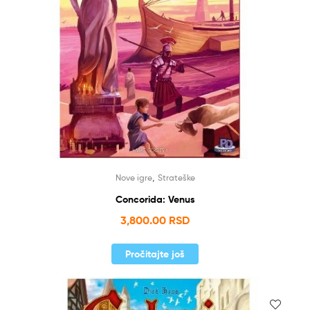
,
Nove igre
Strateške
Concorida: Venus
3,800.00
RSD
Pročitajte još