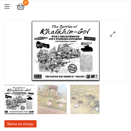
0
🔍
Nema na stanju