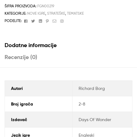
ŠIFRA PROIZVODA:
FGN00219
KATEGORIJE:
NOVE IGRE
,
STRATEŠKE
,
TEMATSKE
Facebook
Twitter
Linkedin
Pinterest
Email
Instagram
PODELITE:
Dodatne informacije
Recenzije (0)
Autori
Richard Borg
Broj igrača
2-8
Izdavač
Days Of Wonder
Jezik igre
Engleski