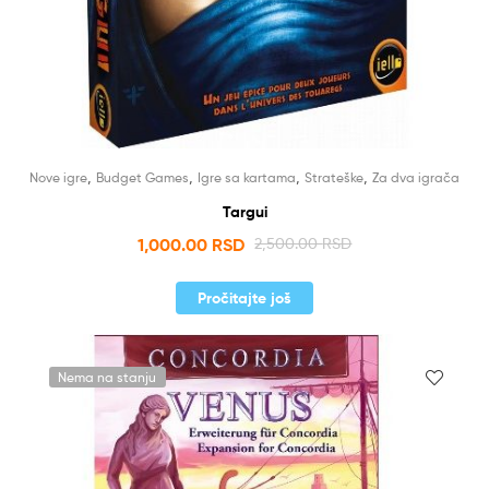
,
,
,
,
Nove igre
Budget Games
Igre sa kartama
Strateške
Za dva igrača
Targui
1,000.00
RSD
2,500.00
RSD
Pročitajte još
Nema na stanju