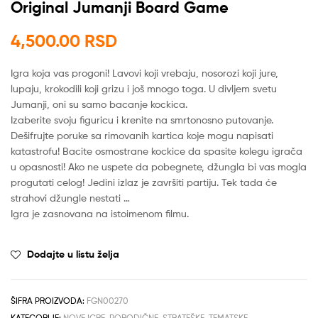
Original Jumanji Board Game
4,500.00
RSD
Igra koja vas progoni! Lavovi koji vrebaju, nosorozi koji jure,
lupaju, krokodili koji grizu i još mnogo toga. U divljem svetu
Jumanji, oni su samo bacanje kockica.
Izaberite svoju figuricu i krenite na smrtonosno putovanje.
Dešifrujte poruke sa rimovanih kartica koje mogu napisati
katastrofu! Bacite osmostrane kockice da spasite kolegu igrača
u opasnosti! Ako ne uspete da pobegnete, džungla bi vas mogla
progutati celog! Jedini izlaz je završiti partiju. Tek tada će
strahovi džungle nestati …
Igra je zasnovana na istoimenom filmu.
Dodajte u listu želja
ŠIFRA PROIZVODA:
FGN00270
KATEGORIJE:
NOVE IGRE
,
PORODIČNE
,
STRATEŠKE
,
TEMATSKE