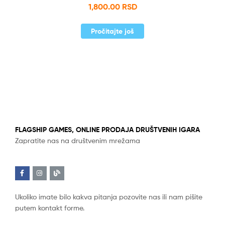
1,800.00
RSD
Pročitajte još
FLAGSHIP GAMES, ONLINE PRODAJA DRUŠTVENIH IGARA
Zapratite nas na društvenim mrežama
Ukoliko imate bilo kakva pitanja pozovite nas ili nam pišite
putem kontakt forme.