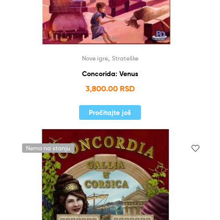
,
Nove igre
Strateške
Concorida: Venus
3,800.00
RSD
Pročitajte još
Nema na stanju