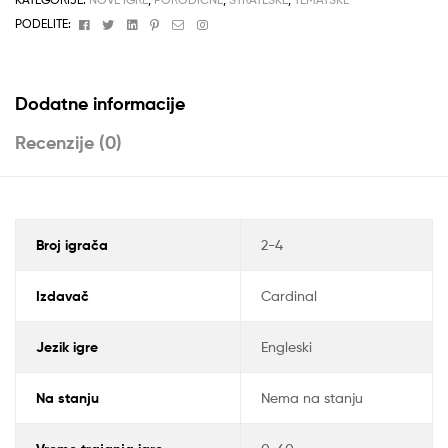
Facebook
Twitter
Linkedin
Pinterest
Email
Instagram
PODELITE:
Dodatne informacije
Recenzije (0)
Broj igrača
2-4
Izdavač
Cardinal
Jezik igre
Engleski
Na stanju
Nema na stanju