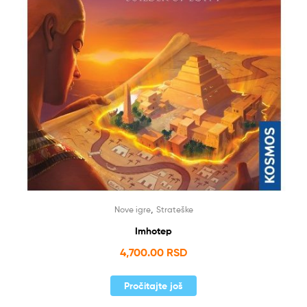
,
Nove igre
Strateške
Imhotep
4,700.00
RSD
Pročitajte još