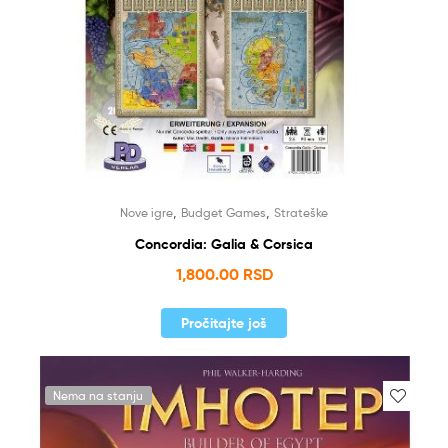
,
,
Nove igre
Budget Games
Strateške
Concordia: Galia & Corsica
1,800.00
RSD
Pročitajte još
Nema na stanju