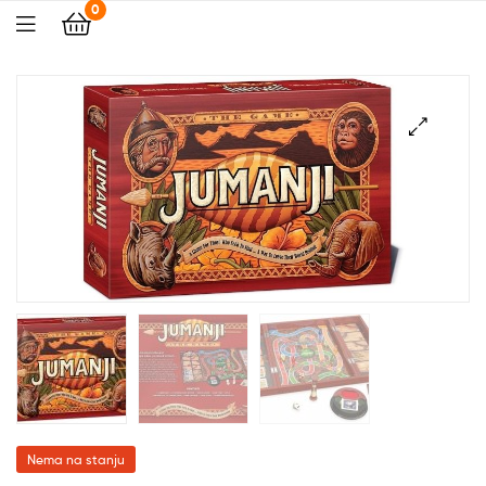
0
🔍
Nema na stanju