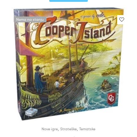
Nema na stanju
,
,
Nove igre
Strateške
Tematske