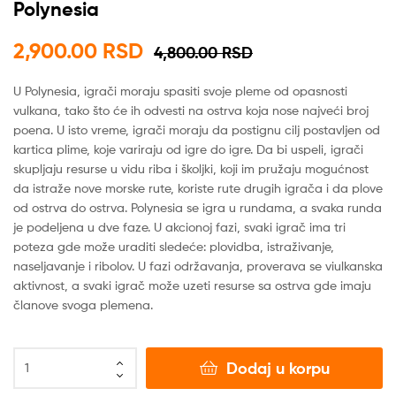
Polynesia
2,900.00
RSD
4,800.00
RSD
U Polynesia, igrači moraju spasiti svoje pleme od opasnosti
vulkana, tako što će ih odvesti na ostrva koja nose najveći broj
poena. U isto vreme, igrači moraju da postignu cilj postavljen od
kartica plime, koje variraju od igre do igre. Da bi uspeli, igrači
skupljaju resurse u vidu riba i školjki, koji im pružaju mogućnost
da istraže nove morske rute, koriste rute drugih igrača i da plove
od ostrva do ostrva. Polynesia se igra u rundama, a svaka runda
je podeljena u dve faze. U akcionoj fazi, svaki igrač ima tri
poteza gde može uraditi sledeće: plovidba, istraživanje,
naseljavanje i ribolov. U fazi održavanja, proverava se viulkanska
aktivnost, a svaki igrač može uzeti resurse sa ostrva gde imaju
članove svoga plemena.
Dodaj u korpu