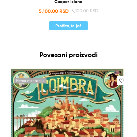
Cooper Island
5,100.00
RSD
6,100.00
RSD
Pročitajte još
Povezani proizvodi
Nema na stanju