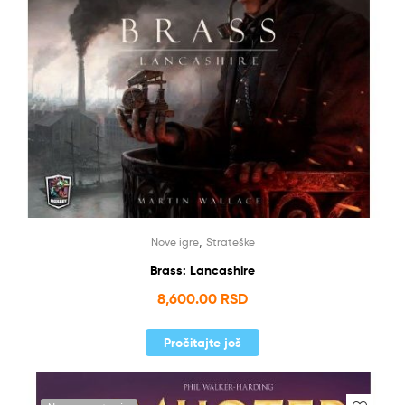
,
Nove igre
Strateške
Brass: Lancashire
8,600.00
RSD
Pročitajte još