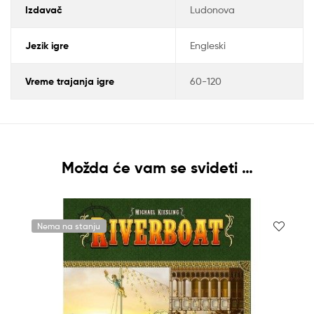
Izdavač
Ludonova
Jezik igre
Engleski
Vreme trajanja igre
60-120
Možda će vam se svideti …
Nema na stanju