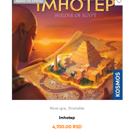
Nema na stanju
,
Nove igre
Strateške
Imhotep
4,700.00
RSD