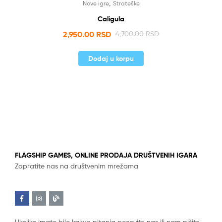
,
Nove igre
Strateške
Caligula
2,950.00
RSD
4,700.00
RSD
Dodaj u korpu
FLAGSHIP GAMES, ONLINE PRODAJA DRUŠTVENIH IGARA
Zapratite nas na društvenim mrežama
Ukoliko imate bilo kakva pitanja pozovite nas ili nam pišite