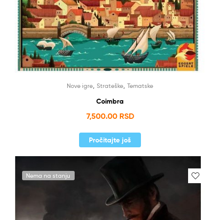
,
,
Nove igre
Strateške
Tematske
Coimbra
7,500.00
RSD
Pročitajte još
Nema na stanju