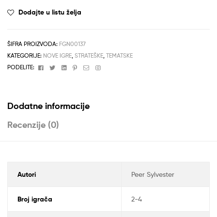
Dodajte u listu želja
ŠIFRA PROIZVODA:
FGN00137
KATEGORIJE:
NOVE IGRE
,
STRATEŠKE
,
TEMATSKE
Facebook
Twitter
Linkedin
Pinterest
Email
Instagram
PODELITE:
Dodatne informacije
Recenzije (0)
Autori
Peer Sylvester
Broj igrača
2-4