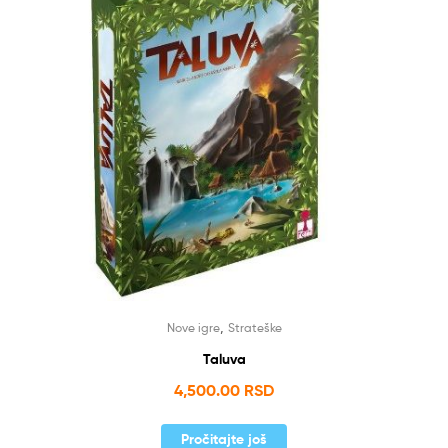
,
Nove igre
Strateške
Taluva
4,500.00
RSD
Pročitajte još