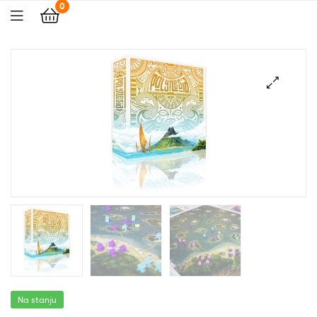
0
🔍
Na stanju