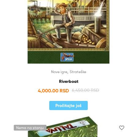
,
Nove igre
Strateške
Riverboat
4,000.00
RSD
6,450.00
RSD
Pročitajte još
Nema na stanju