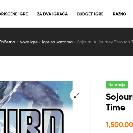
RIŠĆENE IGRE
ZA DVA IGRAČA
BUDGET IGRE
RAZNO
Početna
Nove igre
Igre sa kartama
Sojourn: A Journey Through 
Na stanju
Sojour
Time
🔍
1,500.0