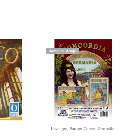
Nema na stanju
,
,
Nove igre
Budget Games
Strateške