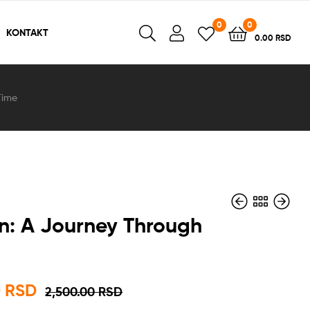
0
0
KONTAKT
0.00
RSD
Time
n: A Journey Through
6,000.00
3,500.00
RSD
RSD
0
RSD
2,500.00
RSD