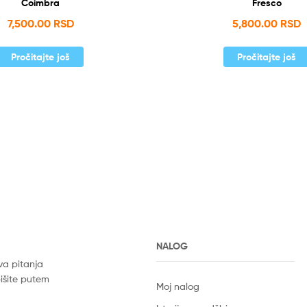
Coimbra
Fresco
7,500.00
RSD
5,800.00
RSD
Pročitajte još
Pročitajte još
NALOG
va pitanja
pišite putem
Moj nalog