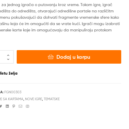
a za jednog igrača o putovanju kroz vreme. Tokom igre, igrač
dišta do odredišta, otvarajući odredišne portale na različitm
menu pokušavajući da dohvati fragmente vremenske sfere kako
šinu koja će im omogućiti da se vrate kući. Igrači mogu izabrati
menske karte koje im omogućavaju da manipuliraju protokom
Dodaj u korpu
istu želja
DA:
FGN00303
RE SA KARTAMA
,
NOVE IGRE
,
TEMATSKE
cebook
Twitter
Linkedin
Pinterest
Email
Instagram