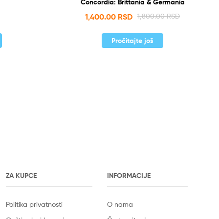
Concordia: Brittania & Germania
1,400.00
RSD
1,800.00
RSD
Pročitajte još
ZA KUPCE
INFORMACIJE
Politika privatnosti
O nama