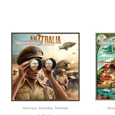
Nema na stanju
Nema na 
,
,
Nove igre
Strateške
Tematske
Nove