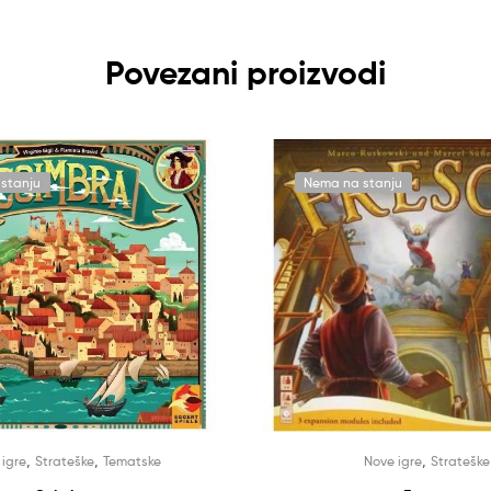
Povezani proizvodi
stanju
Nema na stanju
,
,
,
 igre
Strateške
Tematske
Nove igre
Strateške