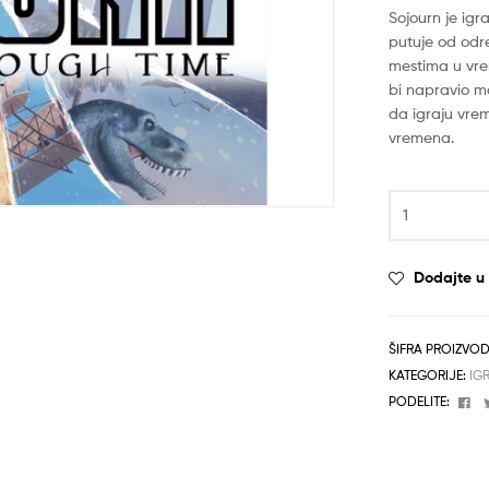
Sojourn je igr
putuje od odre
mestima u vre
bi napravio ma
da igraju vre
vremena.
Dodajte u l
ŠIFRA PROIZVO
KATEGORIJE:
IG
Fa
PODELITE: