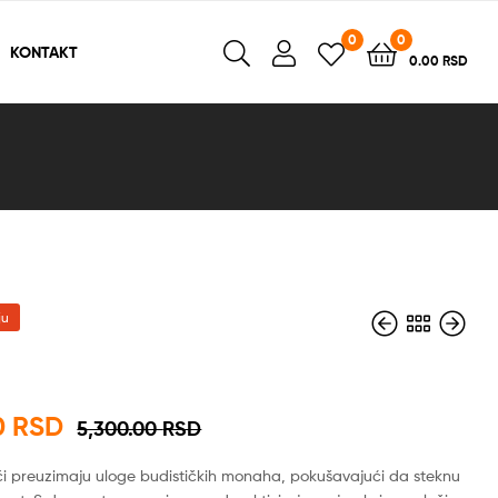
0
0
KONTAKT
0.00
RSD
ju
4,600.00
RSD
0
RSD
5,300.00
RSD
7,800.00
RSD
6,200.00
RSD
ači preuzimaju uloge budističkih monaha, pokušavajući da steknu