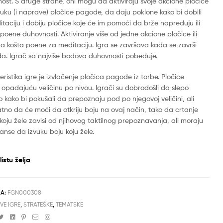
ost. S druge strane, oni mogu da aktiviraju svoje akcione pločice
vuku (i naprave) pločice pagode, da daju poklone kako bi dobili
aciju i dobiju pločice koje će im pomoći da brže napreduju ili
oene duhovnosti. Aktiviranje više od jedne akcione pločice ili
ca košta poene za meditaciju. Igra se završava kada se završi
a. Igrač sa najviše bodova duhovnosti pobeđuje.
eristika igre je izvlačenje pločica pagode iz torbe. Pločice
opadajuću veličinu po nivou. Igrači su dobrodošli da slepo
o kako bi pokušali da prepoznaju pod po njegovoj veličini, ali
tno da će moći da otkriju boju na ovaj način, tako da crtanje
koju žele zavisi od njihovog taktilnog prepoznavanja, ali moraju
anse da izvuku boju koju žele.
istu želja
DA:
FGN000308
VE IGRE
,
STRATEŠKE
,
TEMATSKE
cebook
Twitter
Linkedin
Pinterest
Email
Instagram