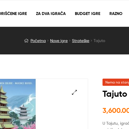
RIŠĆENE IGRE
ZA DVA IGRAČA
BUDGET IGRE
RAZNO
Početna
Nove igre
Strateške
Tajuto
Nema na stan
Tajuto
🔍
3,600.0
U Tajutu, igr