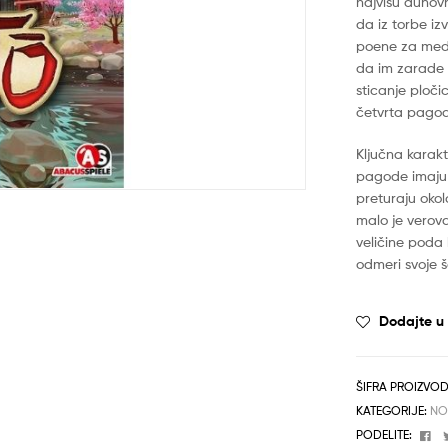
najvišu duhovn
da iz torbe iz
poene za medit
da im zarade p
sticanje ploči
četvrta pagod
Ključna karakt
pagode imaju 
preturaju okol
malo je verova
veličine poda 
odmeri svoje š
Dodajte u l
ŠIFRA PROIZVO
KATEGORIJE:
NO
Fa
PODELITE: