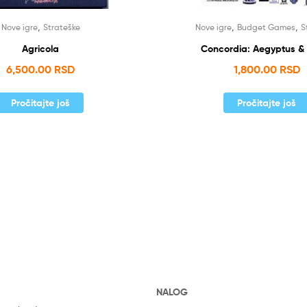
,
,
,
Nove igre
Strateške
Nove igre
Budget Games
S
Agricola
Concordia: Aegyptus &
6,500.00
RSD
1,800.00
RSD
Pročitajte još
Pročitajte još
NALOG