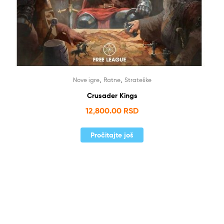
,
,
Nove igre
Ratne
Strateške
Crusader Kings
12,800.00
RSD
Pročitajte još