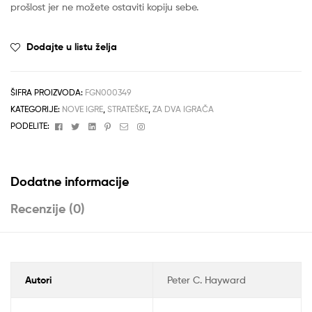
prošlost jer ne možete ostaviti kopiju sebe.
Dodajte u listu želja
ŠIFRA PROIZVODA:
FGN000349
KATEGORIJE:
NOVE IGRE
,
STRATEŠKE
,
ZA DVA IGRAČA
Facebook
Twitter
Linkedin
Pinterest
Email
Instagram
PODELITE:
Dodatne informacije
Recenzije (0)
Autori
Peter C. Hayward