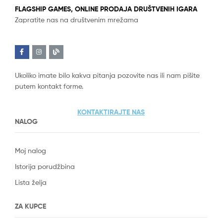
FLAGSHIP GAMES, ONLINE PRODAJA DRUŠTVENIH IGARA
Zapratite nas na društvenim mrežama
Ukoliko imate bilo kakva pitanja pozovite nas ili nam pišite
putem kontakt forme.
KONTAKTIRAJTE NAS
NALOG
Moj nalog
Istorija porudžbina
Lista želja
ZA KUPCE