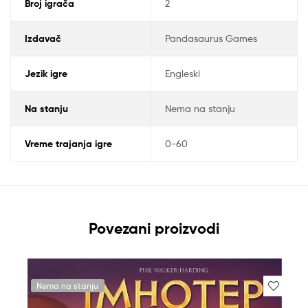
Broj igrača
2
Izdavač
Pandasaurus Games
Jezik igre
Engleski
Na stanju
Nema na stanju
Vreme trajanja igre
0-60
Povezani proizvodi
Nema na stanju