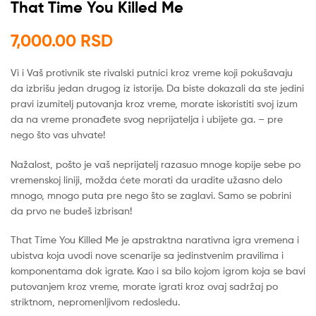
That Time You Killed Me
7,000.00
RSD
Vi i Vaš protivnik ste rivalski putnici kroz vreme koji pokušavaju
da izbrišu jedan drugog iz istorije. Da biste dokazali da ste jedini
pravi izumitelj putovanja kroz vreme, morate iskoristiti svoj izum
da na vreme pronađete svog neprijatelja i ubijete ga. – pre
nego što vas uhvate!
Nažalost, pošto je vaš neprijatelj razasuo mnoge kopije sebe po
vremenskoj liniji, možda ćete morati da uradite užasno delo
mnogo, mnogo puta pre nego što se zaglavi. Samo se pobrini
da prvo ne budeš izbrisan!
That Time You Killed Me je apstraktna narativna igra vremena i
ubistva koja uvodi nove scenarije sa jedinstvenim pravilima i
komponentama dok igrate. Kao i sa bilo kojom igrom koja se bavi
putovanjem kroz vreme, morate igrati kroz ovaj sadržaj po
striktnom, nepromenljivom redosledu.