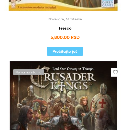
,
Nove igre
Strateške
Fresco
5,800.00
RSD
Pročitajte još
Nema na stanju