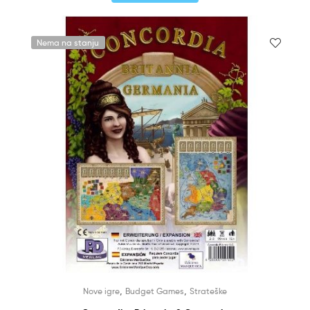
Nema na stanju
,
,
Nove igre
Budget Games
Strateške