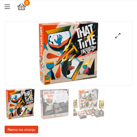
0
🔍
Nema na stanju