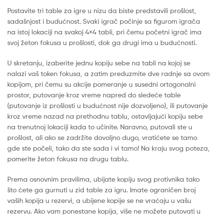
Postavite tri table za igre u nizu da biste predstavili prošlost,
sadašnjost i budućnost. Svaki igrač počinje sa figurom igrača
na istoj lokaciji na svakoj 4×4 tabli, pri čemu početni igrač ima
svoj žeton fokusa u prošlosti, dok ga drugi ima u budućnosti.
U skretanju, izaberite jednu kopiju sebe na tabli na kojoj se
nalazi vaš token fokusa, a zatim preduzmite dve radnje sa ovom
kopijom, pri čemu su akcije pomeranje u susedni ortogonalni
prostor, putovanje kroz vreme napred do sledeće table
(putovanje iz prošlosti u budućnost nije dozvoljeno), ili putovanje
kroz vreme nazad na prethodnu tablu, ostavljajući kopiju sebe
na trenutnoj lokaciji kada to učinite. Naravno, putovali ste u
prošlost, ali ako se zadržite dovoljno dugo, vratićete se tamo
gde ste počeli, tako da ste sada i vi tamo! Na kraju svog poteza,
pomerite žeton fokusa na drugu tablu.
Prema osnovnim pravilima, ubijate kopiju svog protivnika tako
što ćete ga gurnuti u zid table za igru. Imate ograničen broj
vaših kopija u rezervi, a ubijene kopije se ne vraćaju u vašu
rezervu. Ako vam ponestane kopija, više ne možete putovati u