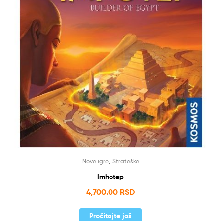
,
Nove igre
Strateške
Imhotep
4,700.00
RSD
Pročitajte još