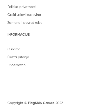
Politika privatnosti
Opšti uslovi kupovine
Zamena i povrat robe
INFORMACIJE
O nama
Česta pitanja
PriceMatch
Copyright ©
FlagShip Games
2022