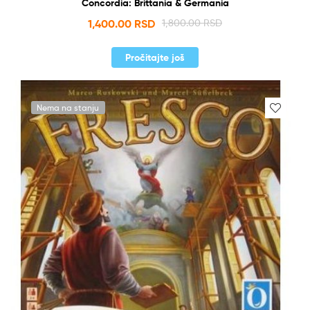
Concordia: Brittania & Germania
1,400.00
RSD
1,800.00
RSD
Pročitajte još
Nema na stanju