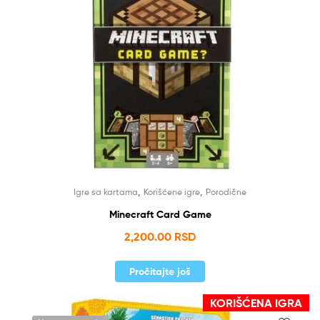
,
,
Igre sa kartama
Korišćene igre
Porodične
Minecraft Card Game
2,200.00
RSD
Pročitajte još
KORIŠĆENA IGRA