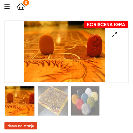
0
KORIŠĆENA IGRA
🔍
Nema na stanju