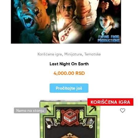
,
,
Korišćene igre
Minijature
Tematske
Last Night On Earth
4,000.00
RSD
Pročitajte još
KORIŠĆENA IGRA
Nema na stanju