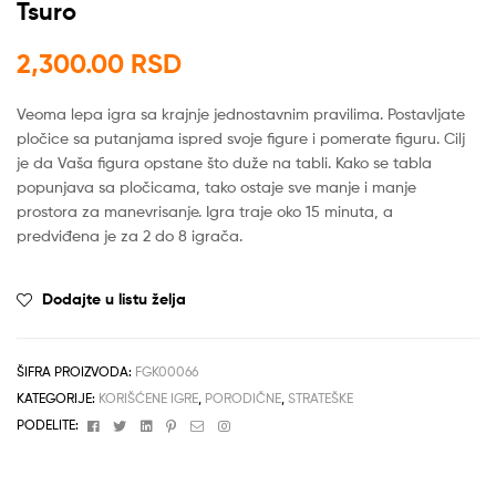
Tsuro
2,300.00
RSD
Veoma lepa igra sa krajnje jednostavnim pravilima. Postavljate
pločice sa putanjama ispred svoje figure i pomerate figuru. Cilj
je da Vaša figura opstane što duže na tabli. Kako se tabla
popunjava sa pločicama, tako ostaje sve manje i manje
prostora za manevrisanje. Igra traje oko 15 minuta, a
predviđena je za 2 do 8 igrača.
Dodajte u listu želja
ŠIFRA PROIZVODA:
FGK00066
KATEGORIJE:
KORIŠĆENE IGRE
,
PORODIČNE
,
STRATEŠKE
Facebook
Twitter
Linkedin
Pinterest
Email
Instagram
PODELITE: