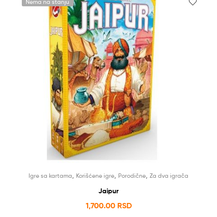
Nema na stanju
,
,
,
Igre sa kartama
Korišćene igre
Porodične
Za dva igrača
Jaipur
1,700.00
RSD