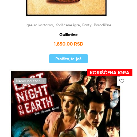
,
,
,
Igre sa kartama
Korišćene igre
Party
Porodične
Guillotine
1,850.00
RSD
Pročitajte još
KORIŠĆENA IGRA
Nema na stanju