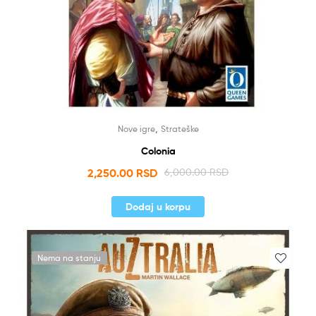
,
Nove igre
Strateške
Colonia
2,250.00
RSD
6,000.00
RSD
Dodaj u korpu
Nema na stanju