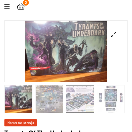
0
🔍
Nema na stanju