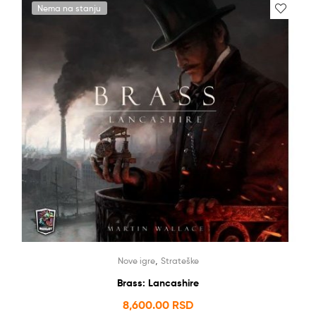
Nema na stanju
,
Nove igre
Strateške
Brass: Lancashire
8,600.00
RSD