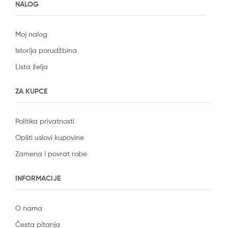
NALOG
Moj nalog
Istorija porudžbina
Lista želja
ZA KUPCE
Politika privatnosti
Opšti uslovi kupovine
Zamena i povrat robe
INFORMACIJE
O nama
Česta pitanja