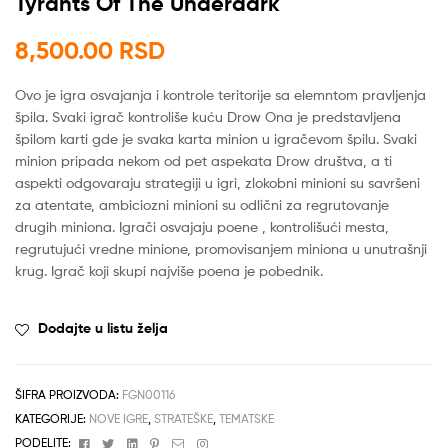
Tyrants Of The Underdark
8,500.00
RSD
Ovo je igra osvajanja i kontrole teritorije sa elemntom pravljenja
špila. Svaki igrač kontroliše kuću Drow Ona je predstavljena
špilom karti gde je svaka karta minion u igračevom špilu. Svaki
minion pripada nekom od pet aspekata Drow društva, a ti
aspekti odgovaraju strategiji u igri, zlokobni minioni su savršeni
za atentate, ambiciozni minioni su odlični za regrutovanje
drugih miniona. Igrači osvajaju poene , kontrolišući mesta,
regrutujući vredne minione, promovisanjem miniona u unutrašnji
krug. Igrač koji skupi najviše poena je pobednik.
Dodajte u listu želja
ŠIFRA PROIZVODA:
FGN00116
KATEGORIJE:
NOVE IGRE
,
STRATEŠKE
,
TEMATSKE
Facebook
Twitter
Linkedin
Pinterest
Email
Instagram
PODELITE: