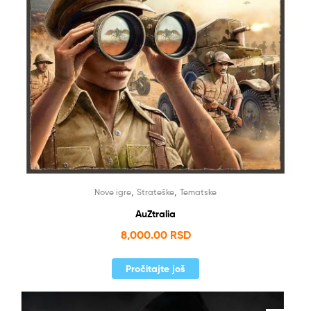
,
,
Nove igre
Strateške
Tematske
AuZtralia
8,000.00
RSD
Pročitajte još