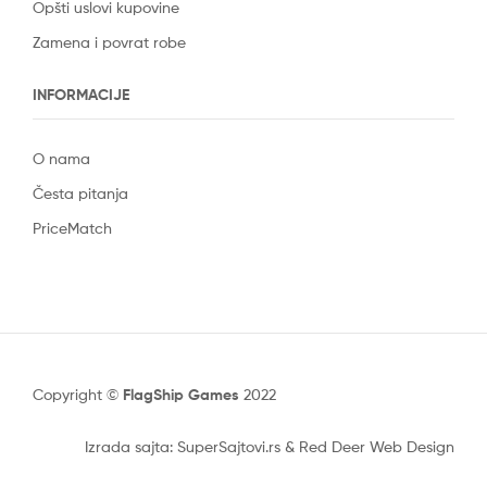
Opšti uslovi kupovine
Zamena i povrat robe
INFORMACIJE
O nama
Česta pitanja
PriceMatch
Copyright ©
FlagShip Games
2022
Izrada sajta: SuperSajtovi.rs
&
Red Deer Web Design