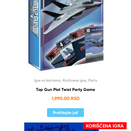
,
,
Igre sa kartama
Korišćene igre
Party
Top Gun Plot Twist Party Game
1,990.00
RSD
Pročitajte još
KORIŠĆENA IGRA