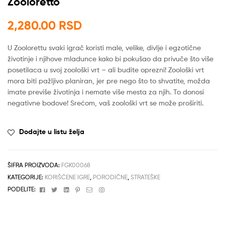
Zooloretto
2,280.00
RSD
U Zoolorettu svaki igrač koristi male, velike, divlje i egzotične
životinje i njihove mladunce kako bi pokušao da privuče što više
posetilaca u svoj zoološki vrt – ali budite oprezni! Zoološki vrt
mora biti pažljivo planiran, jer pre nego što to shvatite, možda
imate previše životinja i nemate više mesta za njih. To donosi
negativne bodove! Srećom, vaš zoološki vrt se može proširiti.
Dodajte u listu želja
ŠIFRA PROIZVODA:
FGK00068
KATEGORIJE:
KORIŠĆENE IGRE
,
PORODIČNE
,
STRATEŠKE
Facebook
Twitter
Linkedin
Pinterest
Email
Instagram
PODELITE: