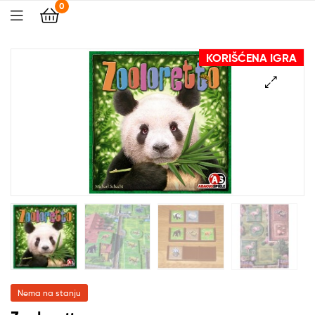
0
KORIŠĆENA IGRA
🔍
Nema na stanju