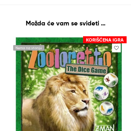
Možda će vam se svideti …
KORIŠĆENA IGRA
Nema na stanju