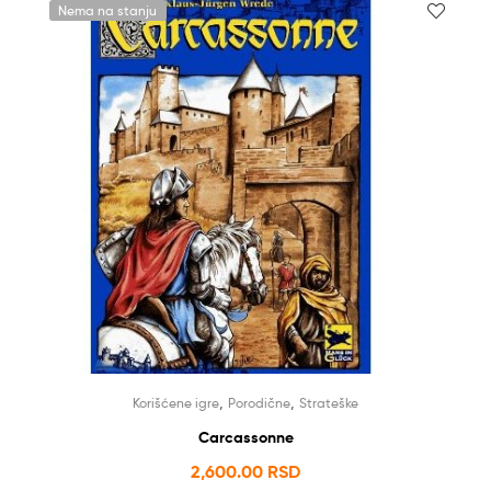
Nema na stanju
,
,
Korišćene igre
Porodične
Strateške
Carcassonne
2,600.00
RSD