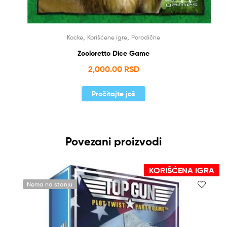
,
,
Kocke
Korišćene igre
Porodične
Zooloretto Dice Game
2,000.00
RSD
Pročitajte još
Povezani proizvodi
KORIŠĆENA IGRA
Nema na stanju