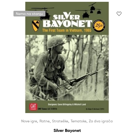
Nema na stanju
,
,
,
,
Nove igre
Ratne
Strateške
Tematske
Za dva igrača
Silver Bayonet