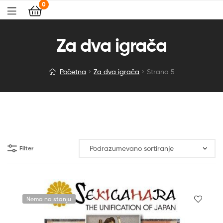
0
Za dva igrača
Početna
Za dva igrača
Strana 5
Filter
Nema na stanju