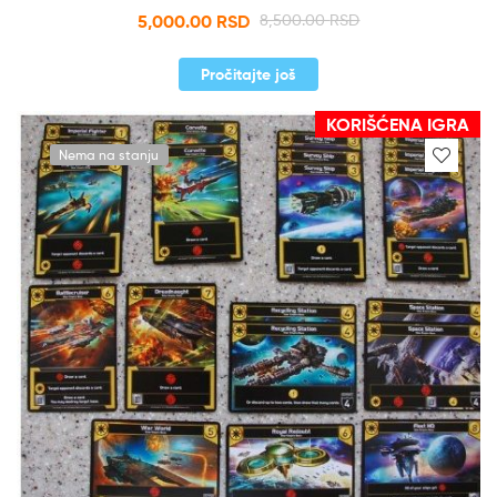
5,000.00
RSD
8,500.00
RSD
Pročitajte još
KORIŠĆENA IGRA
Nema na stanju