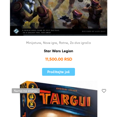
,
,
,
Minijature
Nove igre
Ratne
Za dva igrača
Star Wars Legion
11,500.00
RSD
Pročitajte još
Nema na stanju