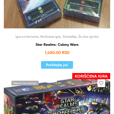
,
,
,
Igre sa kartama
Korišćene igre
Strateške
Za dva igrača
Star Realms: Colony Wars
1,400.00
RSD
Pročitajte još
KORIŠĆENA IGRA
Nema na stanju