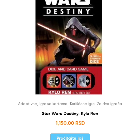
,
,
,
Adaptivne
Igre sa kartama
Korišćene igre
Za dva igrača
Star Wars Destiny: Kylo Ren
1,150.00
RSD
Pročitajte još