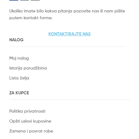
Ukoliko imate bilo kakva pitanja pozovite nas ili nam pišite
putem kontakt forme.
KONTAKTIRAJTE NAS
NALOG
Moj nalog
Istorija porudžbina
Lista želja
ZA KUPCE
Politika privatnosti
Opšti uslovi kupovine
Zamena i povrat robe