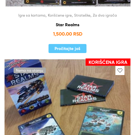
,
,
,
Igre sa kartama
Korišćene igre
Strateške
Za dva igrača
Star Realms
1,500.00
RSD
Pročitajte još
KORIŠĆENA IGRA
Nema na stanju