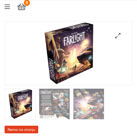
0
🔍
Nema na stanju