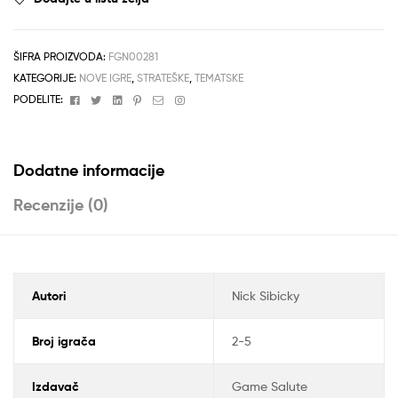
ŠIFRA PROIZVODA:
FGN00281
KATEGORIJE:
NOVE IGRE
,
STRATEŠKE
,
TEMATSKE
Facebook
Twitter
Linkedin
Pinterest
Email
Instagram
PODELITE:
Dodatne informacije
Recenzije (0)
Autori
Nick Sibicky
Broj igrača
2-5
Izdavač
Game Salute