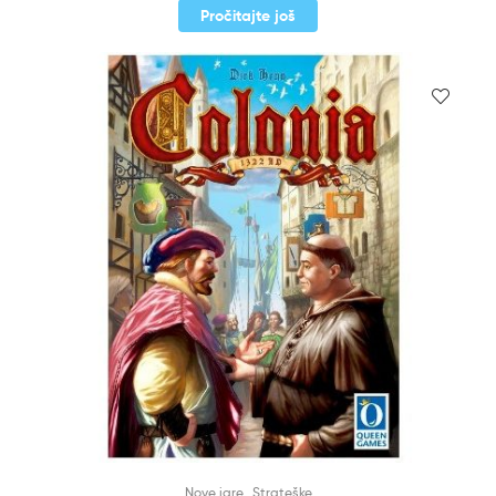
Pročitajte još
,
Nove igre
Strateške