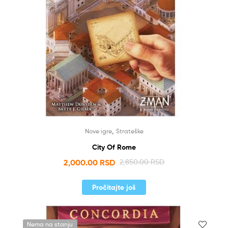
,
Nove igre
Strateške
City Of Rome
2,000.00
RSD
2,850.00
RSD
Pročitajte još
Nema na stanju