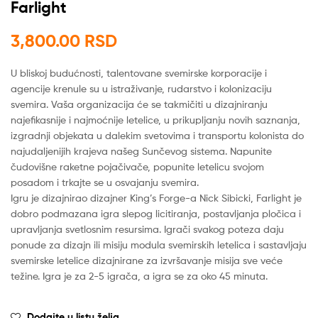
Farlight
3,800.00
RSD
U bliskoj budućnosti, talentovane svemirske korporacije i
agencije krenule su u istraživanje, rudarstvo i kolonizaciju
svemira. Vaša organizacija će se takmičiti u dizajniranju
najefikasnije i najmoćnije letelice, u prikupljanju novih saznanja,
izgradnji objekata u dalekim svetovima i transportu kolonista do
najudaljenijih krajeva našeg Sunčevog sistema. Napunite
čudovišne raketne pojačivače, popunite letelicu svojom
posadom i trkajte se u osvajanju svemira.
Igru je dizajnirao dizajner King’s Forge-a Nick Sibicki, Farlight je
dobro podmazana igra slepog licitiranja, postavljanja pločica i
upravljanja svetlosnim resursima. Igrači svakog poteza daju
ponude za dizajn ili misiju modula svemirskih letelica i sastavljaju
svemirske letelice dizajnirane za izvršavanje misija sve veće
težine. Igra je za 2-5 igrača, a igra se za oko 45 minuta.
Dodajte u listu želja