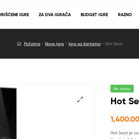
RIŠĆENE IGRE
ZA DVA IGRAČA
BUDGET IGRE
RAZNO
Početna
Nove igre
Igre sa kartama
Hot Seat
Na stanju
Hot S
🔍
1,400.0
Hot Seat je z