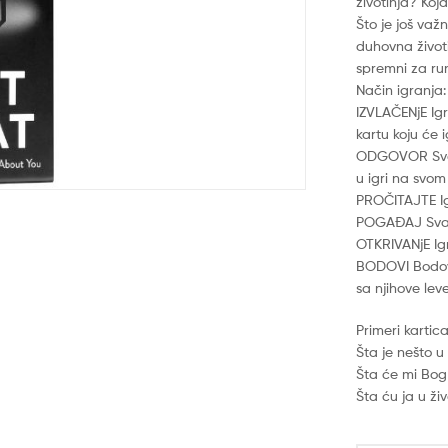
životinja? Koj
Što je još važn
duhovna životi
spremni za ru
Način igranja:
IZVLAČENjE Igr
kartu koju će 
ODGOVOR Svako
u igri na svom
PROČITAJTE Igr
POGAĐAJ Svaki
OTKRIVANjE Igr
BODOVI Bodovi
sa njihove lev
Primeri kartic
Šta je nešto u
Šta će mi Bog
Šta ću ja u ž