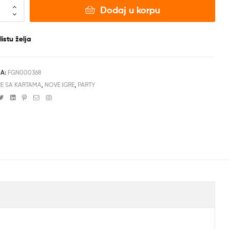
Dodaj u korpu
istu želja
DA:
FGN000368
RE SA KARTAMA
,
NOVE IGRE
,
PARTY
cebook
Twitter
Linkedin
Pinterest
Email
Instagram