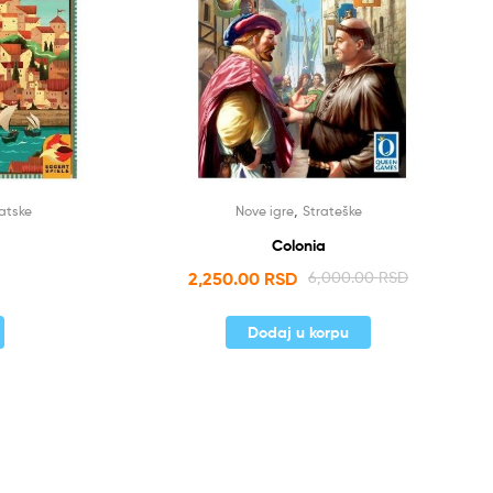
,
atske
Nove igre
Strateške
Colonia
2,250.00
RSD
6,000.00
RSD
Dodaj u korpu