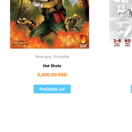
,
Nove igre
Strateške
Hot Shots
5,500.00
RSD
Pročitajte još