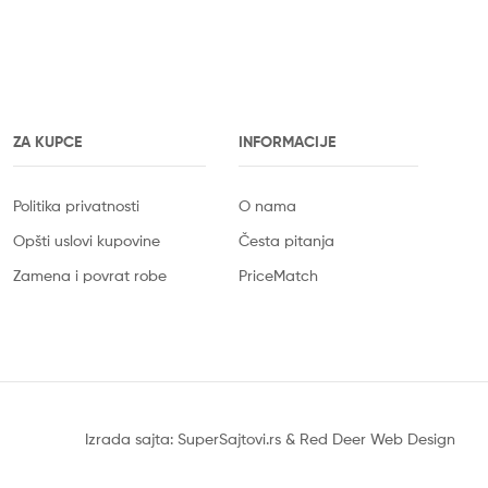
ZA KUPCE
INFORMACIJE
Politika privatnosti
O nama
Opšti uslovi kupovine
Česta pitanja
Zamena i povrat robe
PriceMatch
Izrada sajta: SuperSajtovi.rs
&
Red Deer Web Design