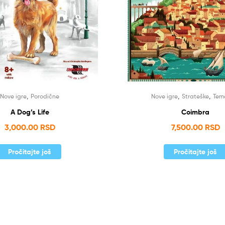
,
,
,
Nove igre
Porodične
Nove igre
Strateške
Tem
A Dog’s Life
Coimbra
3,000.00
RSD
7,500.00
RSD
Pročitajte još
Pročitajte još