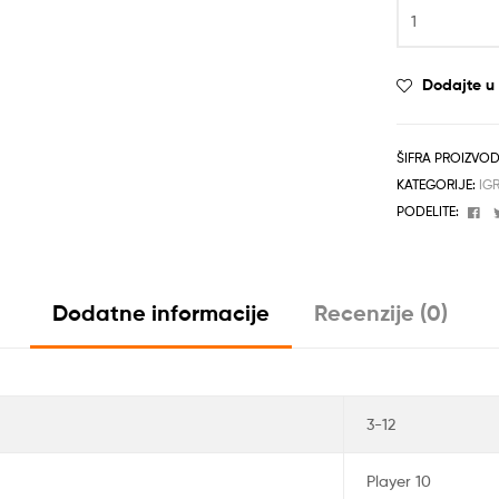
Dodajte u l
ŠIFRA PROIZVO
KATEGORIJE:
IG
Fa
PODELITE:
Dodatne informacije
Recenzije (0)
3-12
Player 10