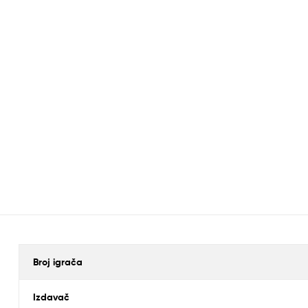
Broj igrača
Izdavač