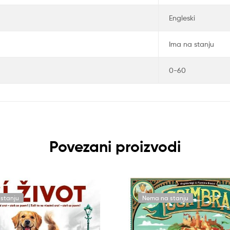
Engleski
Ima na stanju
0-60
Povezani proizvodi
stanju
Nema na stanju