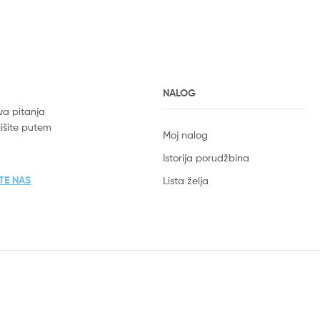
NALOG
va pitanja
pišite putem
Moj nalog
Istorija porudžbina
TE NAS
Lista želja