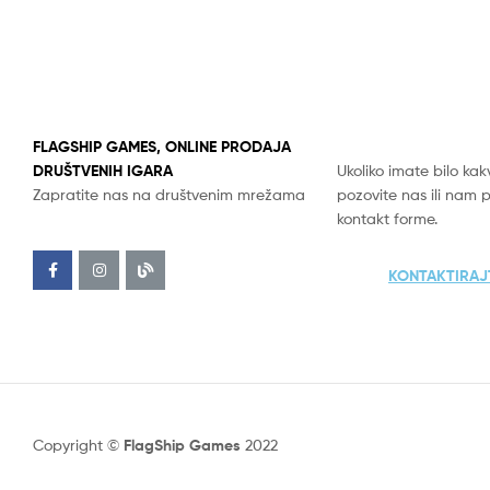
FLAGSHIP GAMES, ONLINE PRODAJA
DRUŠTVENIH IGARA
Ukoliko imate bilo kak
Zapratite nas na društvenim mrežama
pozovite nas ili nam 
kontakt forme.
KONTAKTIRAJ
Copyright ©
FlagShip Games
2022