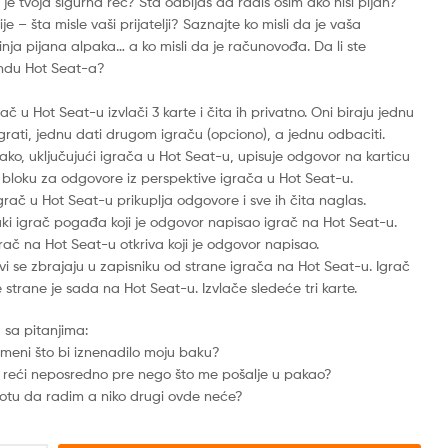
a je tvoja sigurna reč? Šta odbijaš da radiš osim ako nisi pijan?
ije – šta misle vaši prijatelji? Saznajte ko misli da je vaša
nja pijana alpaka… a ko misli da je računovođa. Da li ste
ndu Hot Seat-a?
ač u Hot Seat-u izvlači 3 karte i čita ih privatno. Oni biraju jednu
igrati, jednu dati drugom igraču (opciono), a jednu odbaciti.
, uključujući igrača u Hot Seat-u, upisuje odgovor na karticu
 bloku za odgovore iz perspektive igrača u Hot Seat-u.
ač u Hot Seat-u prikuplja odgovore i sve ih čita naglas.
 igrač pogađa koji je odgovor napisao igrač na Hot Seat-u.
ač na Hot Seat-u otkriva koji je odgovor napisao.
 se zbrajaju u zapisniku od strane igrača na Hot Seat-u. Igrač
e strane je sada na Hot Seat-u. Izvlače sledeće tri karte.
a sa pitanjima:
 meni što bi iznenadilo moju baku?
 reći neposredno pre nego što me pošalje u pakao?
ivotu da radim a niko drugi ovde neće?