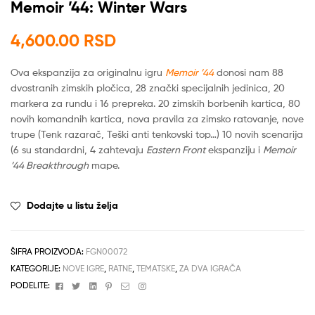
Memoir ’44: Winter Wars
4,600.00
RSD
Ova ekspanzija za originalnu igru
Memoir ’44
donosi nam 88
dvostranih zimskih pločica, 28 znački specijalnih jedinica, 20
markera za rundu i 16 prepreka. 20 zimskih borbenih kartica, 80
novih komandnih kartica, nova pravila za zimsko ratovanje, nove
trupe (Tenk razarač, Teški anti tenkovski top…) 10 novih scenarija
(6 su standardni, 4 zahtevaju
Eastern Front
ekspanziju i
Memoir
’44 Breakthrough
mape.
Dodajte u listu želja
ŠIFRA PROIZVODA:
FGN00072
KATEGORIJE:
NOVE IGRE
,
RATNE
,
TEMATSKE
,
ZA DVA IGRAČA
Facebook
Twitter
Linkedin
Pinterest
Email
Instagram
PODELITE: