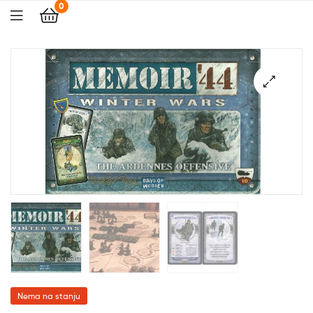
0
🔍
Nema na stanju