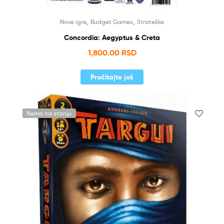
,
,
Nove igre
Budget Games
Strateške
Concordia: Aegyptus & Creta
1,800.00
RSD
Pročitajte još
Nema na stanju