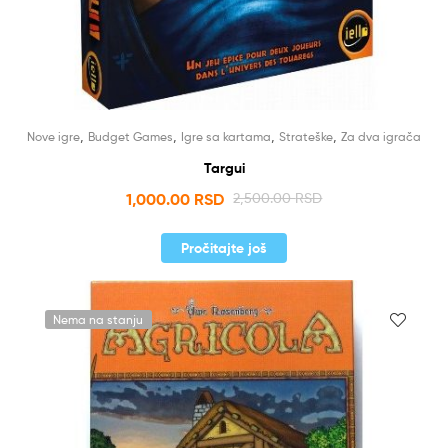
,
,
,
,
Nove igre
Budget Games
Igre sa kartama
Strateške
Za dva igrača
Targui
1,000.00
RSD
2,500.00
RSD
Pročitajte još
Nema na stanju