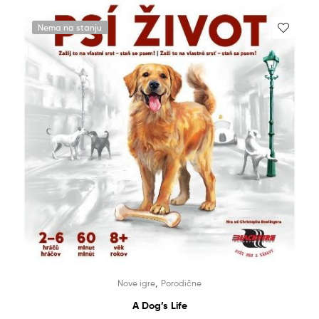
Nema na stanju
,
Nove igre
Porodične
A Dog’s Life