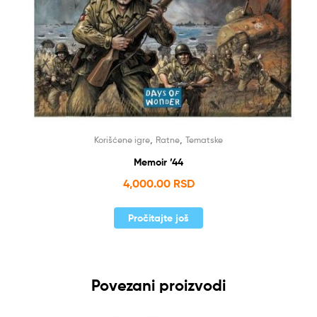
,
,
Korišćene igre
Ratne
Tematske
Memoir ’44
4,000.00
RSD
Pročitajte još
Povezani proizvodi