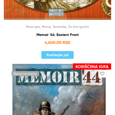
,
,
,
Nove igre
Ratne
Tematske
Za dva igrača
Memoir ’44: Eastern Front
4,600.00
RSD
Pročitajte još
KORIŠĆENA IGRA
Nema na stanju