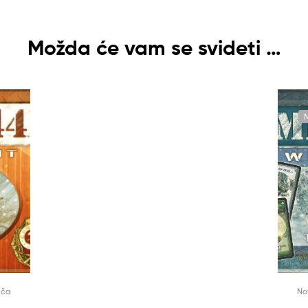
Možda će vam se svideti …
ača
No