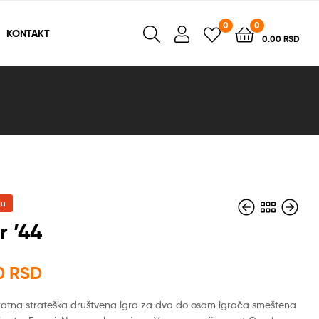
0
0
KONTAKT
0.00
RSD
ju
 ’44
2,950.00
RSD
00
RSD
2,600.00
RSD
ratna strateška društvena igra za dva do osam igrača smeštena