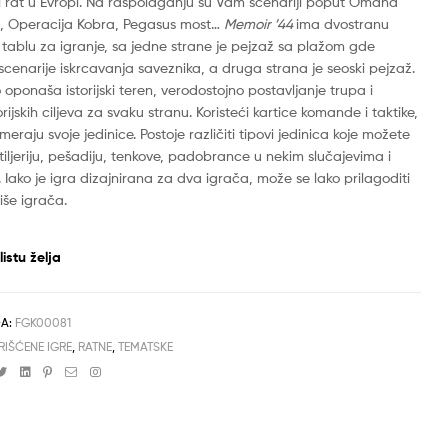
ki rat u Evropi. Na raspolaganju su Vam scenariji poput Omaha
, Operacija Kobra, Pegasus most…
Memoir ’44
ima dvostranu
tablu za igranje, sa jedne strane je pejzaž sa plažom gde
scenarije iskrcavanja saveznika, a druga strana je seoski pejzaž.
 oponaša istorijski teren, verodostojno postavljanje trupa i
rijskih ciljeva za svaku stranu. Koristeći kartice komande i taktike,
eraju svoje jedinice. Postoje različiti tipovi jedinica koje možete
artiljeriju, pešadiju, tenkove, padobrance u nekim slučajevima i
 Iako je igra dizajnirana za dva igrača, može se lako prilagoditi
više igrača.
istu želja
DA:
FGK00081
RIŠĆENE IGRE
,
RATNE
,
TEMATSKE
cebook
Twitter
Linkedin
Pinterest
Email
Instagram