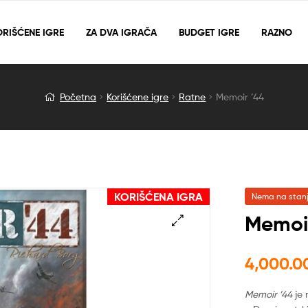
RIŠĆENE IGRE
ZA DVA IGRAČA
BUDGET IGRE
RAZNO
Početna
Korišćene igre
Ratne
Memoir ’44
KORIŠĆENA IGRA
Nema na stan
Memoir
🔍
4,000.
Memoir ’44
je 