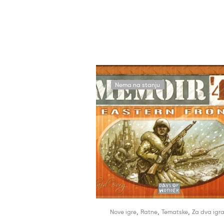
Nema na stanju
,
,
,
Nove igre
Ratne
Tematske
Za dva igr