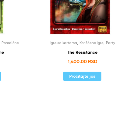
,
,
,
Porodične
Igre sa kartama
Korišćene igre
Party
me
The Resistance
1,400.00
RSD
Pročitajte još