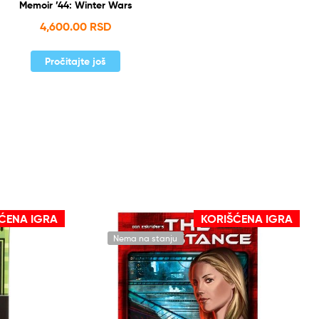
Memoir ’44: Winter Wars
4,600.00
RSD
Pročitajte još
ĆENA IGRA
KORIŠĆENA IGRA
Nema na stanju