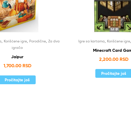
,
,
,
,
a
Korišćene igre
Porodične
Za dva
Igre sa kartama
Korišćene igre
igrača
Minecraft Card Ga
Jaipur
2,200.00
RSD
1,700.00
RSD
Pročitajte još
Pročitajte još