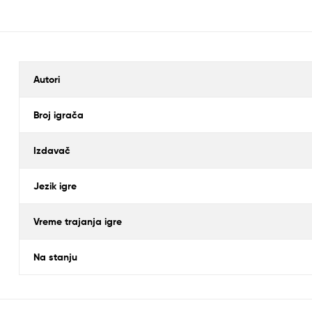
Autori
Broj igrača
Izdavač
Jezik igre
Vreme trajanja igre
Na stanju