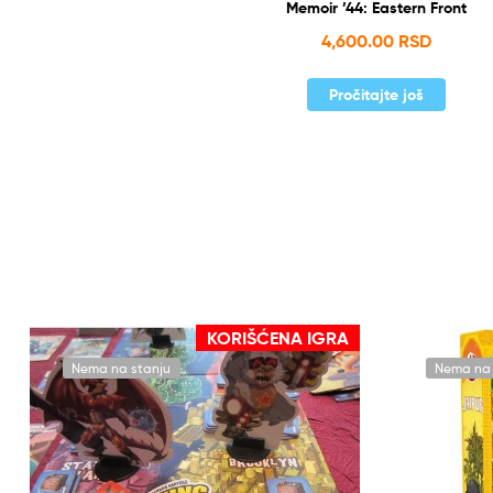
Memoir ’44: Eastern Front
4,600.00
RSD
Pročitajte još
KORIŠĆENA IGRA
Nema na stanju
Nema na 