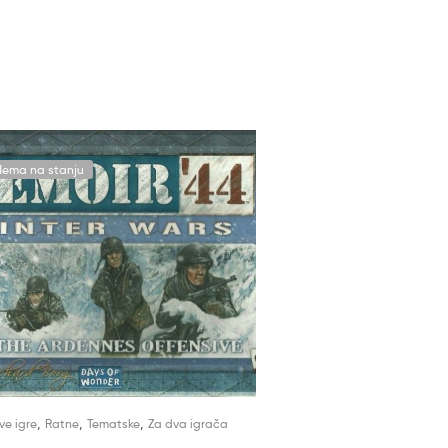
Nema na stanju
,
,
,
ve igre
Ratne
Tematske
Za dva igrača