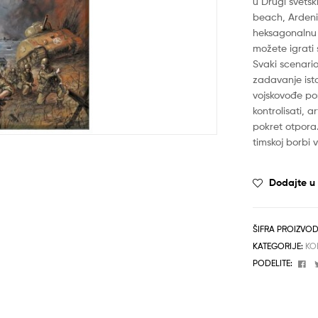
u Drugi svets
beach, Ardeni
heksagonalnu 
možete igrati 
Svaki scenario
zadavanje isto
vojskovođe pom
kontrolisati, 
pokret otpora.
timskoj borbi 
Dodajte u l
ŠIFRA PROIZVO
KATEGORIJE:
KO
Fa
PODELITE: