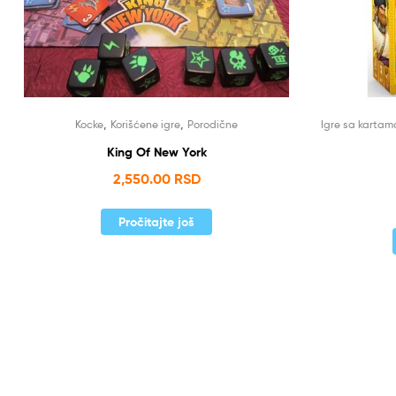
,
,
Kocke
Korišćene igre
Porodične
Igre sa kartam
King Of New York
2,550.00
RSD
Pročitajte još