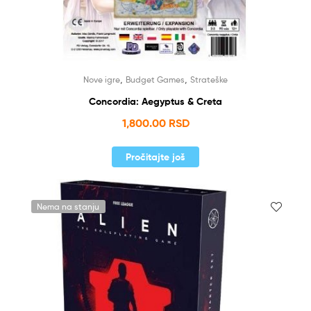
,
,
Nove igre
Budget Games
Strateške
Concordia: Aegyptus & Creta
1,800.00
RSD
Pročitajte još
Nema na stanju