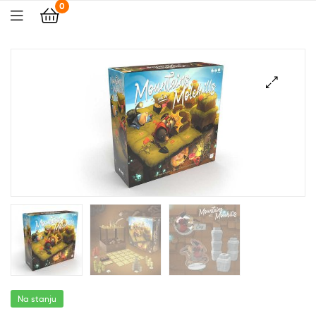
0
🔍
Na stanju