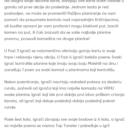
da odigra svoje akcione karte, stavljaju ove karte licem nadole u
​​gomilu od prve akcije do poslednje. Jednom kada je red
postavljen, ne može se promeniti! Pažljivo planiranje će vam
pomoći da preuzmete kontrolu nad najvrednijim Krtičnjacima,
ali budite oprezni jer vam protivnici mogu blokirati put, baciti
kamen na put, ili čak izazvati da se vaše najbolje planine
prevrnu, prosuvši komadiće na druge planine!
U Fazi 3 igrači se naizmenično otkrivaju gornju kartu iz svoje
hrpe i rešavaju njenu akciju. U Fazi 4 igrači beleže poene. Svaki
igrač kontroliše planine koje imaju svoju boju Molehill na dnu i
zarađuju 1 poen za svaki komad u planinama koji kontrolišu.
Nakon poentiranja, igrači nacrtaju redosled poteza za sledeću
rundu, počevši od igrača koji ima najviše komada na VRHU
svake planine. Igrač koji ide prvi dobija prvi izbor prilikom crtanja
karata, ali igrač koji deluje poslednji dobija poslednji pokret
runde.
Posle šest kola, igrači zbrajaju sve svoje bodove iz 6 kola, a igrač
sa najviše poena se naziva Top Tuneler i pobeđuje u igri!