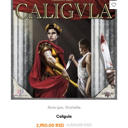
,
Nove igre
Strateške
Caligula
2,950.00
RSD
4,700.00
RSD