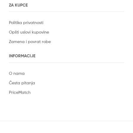
ZA KUPCE
Politika privatnosti
Opšti uslovi kupovine
Zamena i povrat robe
INFORMACIJE
O nama
Česta pitanja
PriceMatch