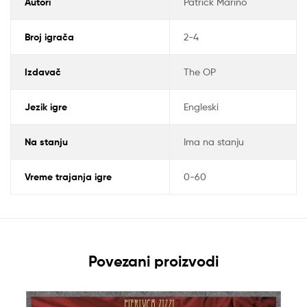
Autori
Patrick Marino
Broj igrača
2-4
Izdavač
The OP
Jezik igre
Engleski
Na stanju
Ima na stanju
Vreme trajanja igre
0-60
Povezani proizvodi