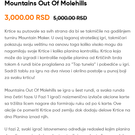
Mountains Out Of Molehills
3,000.00
RSD
5,000.00
RSD
Krtice su putovale sa svih strana da bi se takmičile na godišnjem
turniru Mountain Maker. U ovoj laganoj strateškoj igri, takmičari
pokazuju svoju veštinu na osnovu toga koliko visoko mogu da
nagomilaju svoje Krtice i koliko planina kontrolišu. Krtica koja
može da izgradi i kontroliše najviše planina od Krtičinih brda
tokom 6 rundi biće proglašena za “Top tunela” i pobediće u igri.
Sadrži tablu za igru na dva nivoa i akrilno postolje u punoj boji
za svaku krticu!
Mountains Out Of Molehills se igra u šest rundi, a svaka runda
ima četiri faze. U Fazi 1 igrači naizmenično izvlače akcione karte
sa tržišta licem nagore da formiraju ruku od po 4 karte. Ove
akcije će pomeriti Krtice pod zemlju dok dodaju delove Krtice na
dno Planina iznad njih.
U fazi 2, svaki igrač istovremeno određuje redosled kojim planira