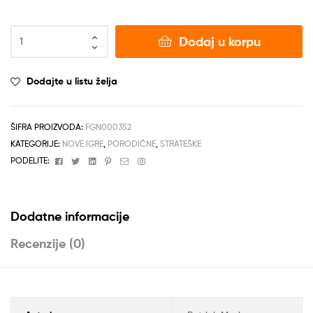
Dodaj u korpu
Dodajte u listu želja
ŠIFRA PROIZVODA:
FGN000352
KATEGORIJE:
NOVE IGRE
,
PORODIČNE
,
STRATEŠKE
Facebook
Twitter
Linkedin
Pinterest
Email
Instagram
PODELITE:
Dodatne informacije
Recenzije (0)