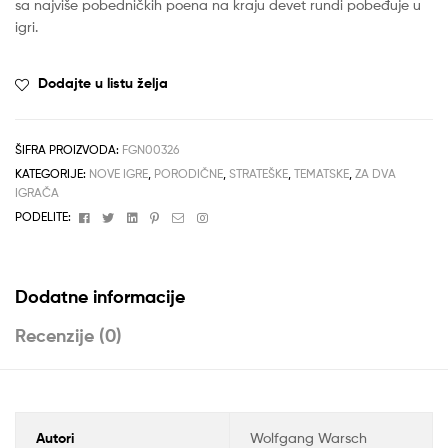
sa najviše pobedničkih poena na kraju devet rundi pobeđuje u
igri.
Dodajte u listu želja
ŠIFRA PROIZVODA:
FGN00326
KATEGORIJE:
NOVE IGRE
,
PORODIČNE
,
STRATEŠKE
,
TEMATSKE
,
ZA DVA
IGRAČA
Facebook
Twitter
Linkedin
Pinterest
Email
Instagram
PODELITE:
Dodatne informacije
Recenzije (0)
Autori
Wolfgang Warsch