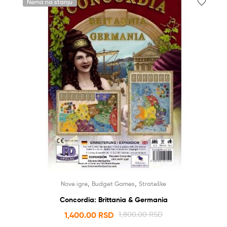
Nema na stanju
,
,
Nove igre
Budget Games
Strateške
Concordia: Brittania & Germania
1,400.00
RSD
1,800.00
RSD