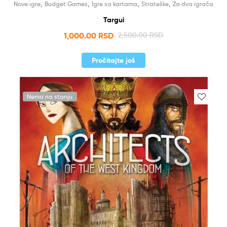
,
,
,
,
Nove igre
Budget Games
Igre sa kartama
Strateške
Za dva igrača
Targui
1,000.00
RSD
2,500.00
RSD
Pročitajte još
Nema na stanju