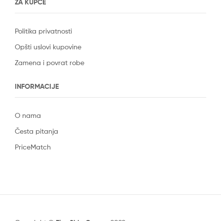
ZA KUPCE
Politika privatnosti
Opšti uslovi kupovine
Zamena i povrat robe
INFORMACIJE
O nama
Česta pitanja
PriceMatch