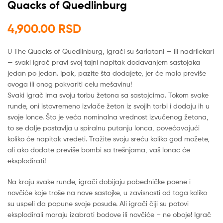
Quacks of Quedlinburg
4,900.00
RSD
U The Quacks of Quedlinburg, igrači su šarlatani — ili nadrilekari
— svaki igrač pravi svoj tajni napitak dodavanjem sastojaka
jedan po jedan. Ipak, pazite šta dodajete, jer će malo previše
ovoga ili onog pokvariti celu mešavinu!
Svaki igrač ima svoju torbu žetona sa sastojcima. Tokom svake
runde, oni istovremeno izvlače žeton iz svojih torbi i dodaju ih u
svoje lonce. Što je veća nominalna vrednost izvučenog žetona,
to se dalje postavlja u spiralnu putanju lonca, povećavajući
koliko će napitak vredeti. Tražite svoju sreću koliko god možete,
ali ako dodate previše bombi sa trešnjama, vaš lonac će
eksplodirati!
Na kraju svake runde, igrači dobijaju pobedničke poene i
novčiće koje troše na nove sastojke, u zavisnosti od toga koliko
su uspeli da popune svoje posude. Ali igrači čiji su potovi
eksplodirali moraju izabrati bodove ili novčiće – ne oboje! Igrač