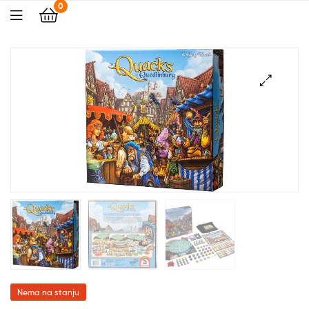
0
🔍
Nema na stanju