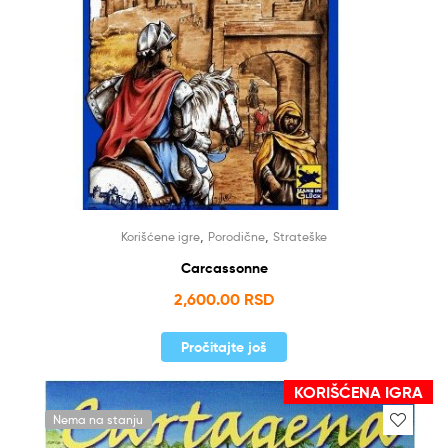
,
,
Korišćene igre
Porodične
Strateške
Carcassonne
2,600.00
RSD
Pročitajte još
KORIŠĆENA IGRA
Nema na stanju