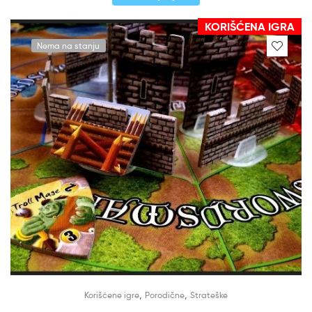
KORIŠĆENA IGRA
Nema na stanju
,
,
Korišćene igre
Porodične
Strateške