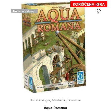
KORIŠĆENA IGRA
Nema na stanju
,
,
Korišćene igre
Strateške
Tematske
Aqua Romana