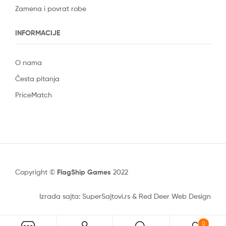
Zamena i povrat robe
INFORMACIJE
O nama
Česta pitanja
PriceMatch
Copyright ©
FlagShip Games
2022
Izrada sajta: SuperSajtovi.rs
&
Red Deer Web Design
0