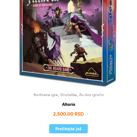
,
,
Korišćene igre
Strateške
Za dva igrača
Altaria
2,500.00
RSD
Pročitajte još