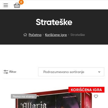
0
Strateške
Početna
Korišćene igre
Strateške
Filter
KORIŠĆENA IGRA
Nema na stanju