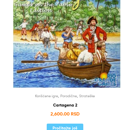
,
,
Korišćene igre
Porodične
Strateške
Cartagena 2
2,600.00
RSD
Pročitajte još