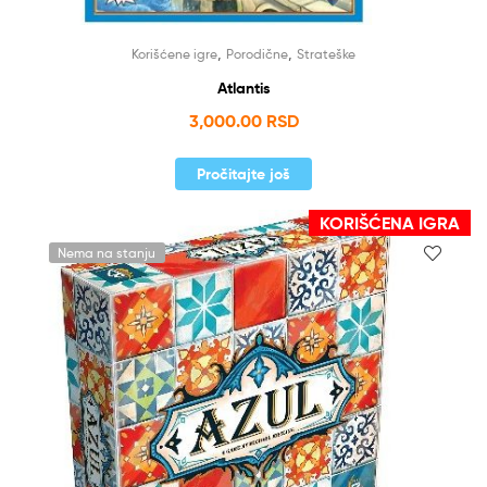
,
,
Korišćene igre
Porodične
Strateške
Atlantis
3,000.00
RSD
Pročitajte još
KORIŠĆENA IGRA
Nema na stanju