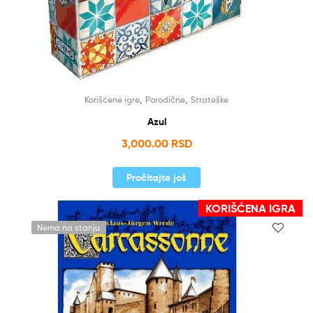
,
,
Korišćene igre
Porodične
Strateške
Azul
3,000.00
RSD
Pročitajte još
KORIŠĆENA IGRA
Nema na stanju