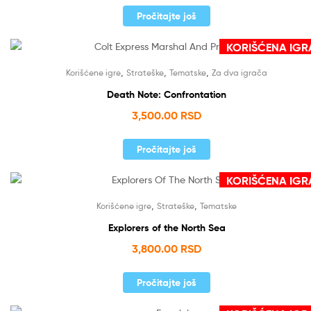
Pročitajte još
KORIŠĆENA IGR
Nema na stanju
,
,
,
Korišćene igre
Strateške
Tematske
Za dva igrača
Death Note: Confrontation
3,500.00
RSD
Pročitajte još
KORIŠĆENA IGR
Nema na stanju
,
,
Korišćene igre
Strateške
Tematske
Explorers of the North Sea
3,800.00
RSD
Pročitajte još