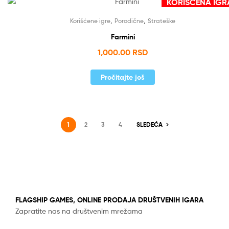
KORIŠĆENA IGR
Nema na stanju
,
,
Korišćene igre
Porodične
Strateške
Farmini
1,000.00
RSD
Pročitajte još
1
2
3
4
SLEDEĆA
FLAGSHIP GAMES, ONLINE PRODAJA DRUŠTVENIH IGARA
Zapratite nas na društvenim mrežama