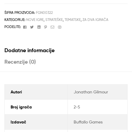
ŠIFRA PROIZVODA:
FGN00322
KATEGORIJE:
NOVE IGRE
,
STRATEŠKE
,
TEMATSKE
,
ZA DVA IGRAČA
Facebook
Twitter
Linkedin
Pinterest
Email
Instagram
PODELITE:
Dodatne informacije
Recenzije (0)
Autori
Jonathan Gilmour
Broj igrača
2-5
Izdavač
Buffallo Games