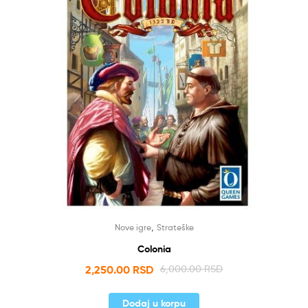
,
Nove igre
Strateške
Colonia
2,250.00
RSD
6,000.00
RSD
Dodaj u korpu