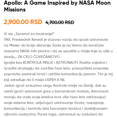
Apollo: A Game Inspired by NASA Moon
Missions
2,900.00
RSD
4,700.00
RSD
Vi ste „Spremni za lansiranje!“
1961. Predsednik Kenedi je izazvao naciju da spusti astronaute
na Mesec do kraja decenije. Sada je na Vama da koračate
stopama NASA-inih pionira i da se upustite u misije koje su ušle u
istoriju… ZA CELO ČOVEČANSTVO
Igrajte kao KONTROLA MISIJE i ASTRONAUTI. Radite zajedno i
izradite strategiju da završite faze leta, prevaziđete prepreke,
popravite svemirski brod i održite komunikaciju jasnom. Tim je taj
koji određuje da li misija USPEH ili NE.
Jedan igrač preuzima ulogu Kontrole misije na Zemlji, dok su
ostali igrači astronauti gore u komandnom modulu. Astronauti
moraju da vode svoje letelice kroz više faza leta održavajući
svoje sisteme leta, uključujući održavanje života, napajanje,
komunikaciju i kontrolu leta bacanjem kockica i dodeljivanjem
njihovim zadacima. Pored toga, astronauti su zaduženi da