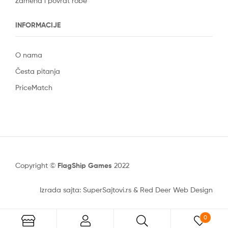
Zamena i povrat robe
INFORMACIJE
O nama
Česta pitanja
PriceMatch
Copyright ©
FlagShip Games
2022
Izrada sajta: SuperSajtovi.rs
&
Red Deer Web Design
0