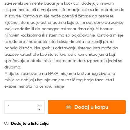
završe eksperimente bacanjem kockica i dodeljuju ih svom
eksperimentu, ali nemaju sve informacije koje su im potrebne da
ih završe. Kontrola misije može potrošiti žetone da prenese
ključne informacije astronautima koje su im potrebne da završe
svoje zadatke ili da pomogne astronautima dajući bonuse
njihovim kockicama ili sistemima za pojačavanje. Kontrola misije
takođe prati napredak leta i eksperimenta na zemlji preko
panela klizača. Neuspeh u održavanju sistema leta može da
izazove katastrofe kao što su kvarovi u komunikacijama koji
sprečavaju kontrolu misije i astronaute da razgovaraju jedni sa
drugima.
Misije su zasnovane na NASA misijama iz stvarnog života, a
misije se dobijaju ispunjavanjem različitog broja faza leta i
eksperimenata na osnovu misije.
Dodaj u korpu
Dodajte u listu želja