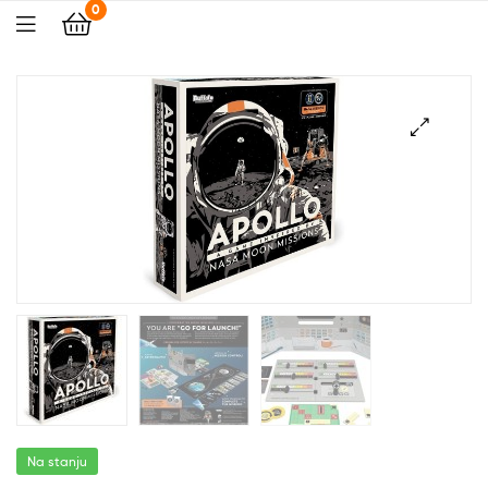
0
🔍
Na stanju